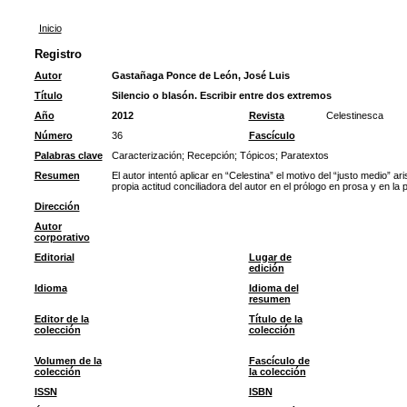
Inicio
Registro
Autor
Gastañaga Ponce de León, José Luis
Título
Silencio o blasón. Escribir entre dos extremos
Año
2012
Revista
Celestinesca
Número
36
Fascículo
Palabras clave
Caracterización
;
Recepción
;
Tópicos
;
Paratextos
Resumen
El autor intentó aplicar en “Celestina” el motivo del “justo medio” a
propia actitud conciliadora del autor en el prólogo en prosa y en la 
Dirección
Autor
corporativo
Editorial
Lugar de
edición
Idioma
Idioma del
resumen
Editor de la
Título de la
colección
colección
Volumen de la
Fascículo de
colección
la colección
ISSN
ISBN