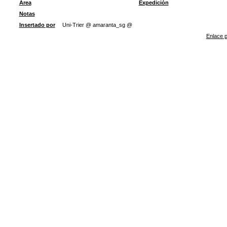
Área
Expedición
Notas
Insertado por
Uni-Trier @ amaranta_sg @
Enlace p