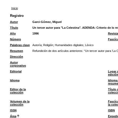
Inicio
Registro
Autor
Garci-Gómez, Miguel
Título
Un tercer autor para "La Celestina". ADENDA: Criterio de lo re
Año
1996
Revist
Número
Fascíc
Palabras clave
Autoría
;
Religión
;
Humanidades digitales
;
Léxico
Resumen
Refundición de dos artículos anteriores: “Un tercer autor para 'La Ce
Dirección
Autor
corporativo
Editorial
Lugar 
edició
Idioma
Idioma 
resum
Editor de la
Título 
colección
colecc
Volumen de la
Fascíc
colección
la cole
ISSN
ISBN
Área
Expedi