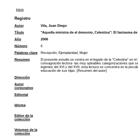
Inicio
Registro
Autor
Vila, Juan Diego
Título
"Aquella ministra de el demonio, Celestina": El fantasma de 
Año
2006
Número
6
Palabras clave
Recepción
;
Ejemplaridad
;
Mujer
Resumen
El presente estudio se centra en el legado de la “Celestina” en e
consagración lectora- las muy opinables categorizaciones que se 
ingenios del XVI y del XVII, esta lectura se concentra en la pecu
educación de sus hijas. [Resumen del autor]
Dirección
Autor
corporativo
Editorial
Idioma
Editor de la
colección
Volumen de la
colección