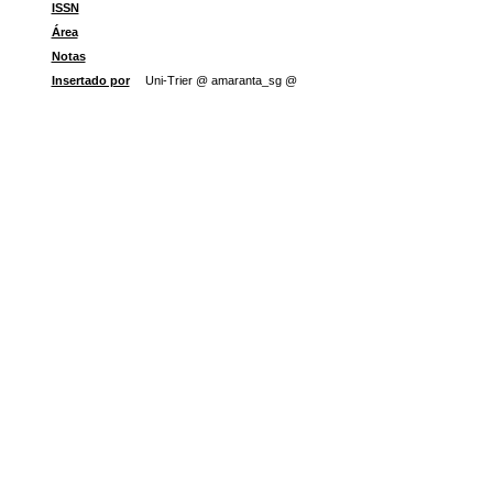
ISSN
Área
Notas
Insertado por
Uni-Trier @ amaranta_sg @