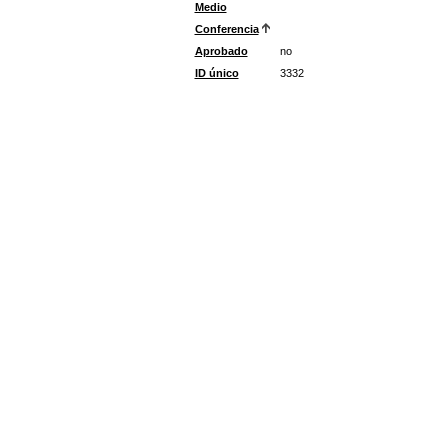
Medio
Conferencia
Aprobado
no
ID único
3332