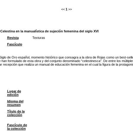
<<
1
>>
Celestina en la manualística de sujeción femenina del siglo XVI
Revista
Texturas
Fascículo
l Siglo de Oro español, momento histórico que consagra a la obra de Rojas como un best-selle
han formulado de esta obra y del conjunto denominado “celestinesca”. De entre los múltiples 
liar recepción que realiza un manual de educación femenina en el cual la figura de la protagon
Lugar de
edición
Idioma del
resumen
Título de la
colección
Fascículo de
la colección