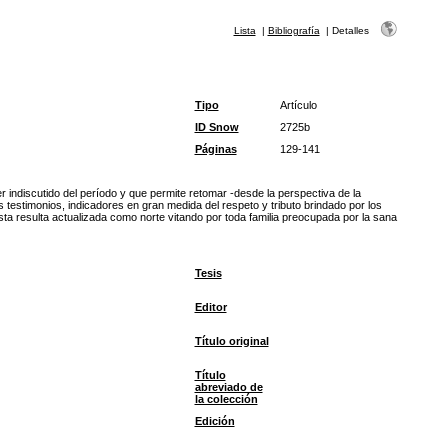
Lista
|
Bibliografía
|
Detalles
Tipo
Artículo
ID Snow
2725b
Páginas
129-141
r indiscutido del período y que permite retomar -desde la perspectiva de la
testimonios, indicadores en gran medida del respeto y tributo brindado por los
ista resulta actualizada como norte vitando por toda familia preocupada por la sana
Tesis
Editor
Título original
Título
abreviado de
la colección
Edición