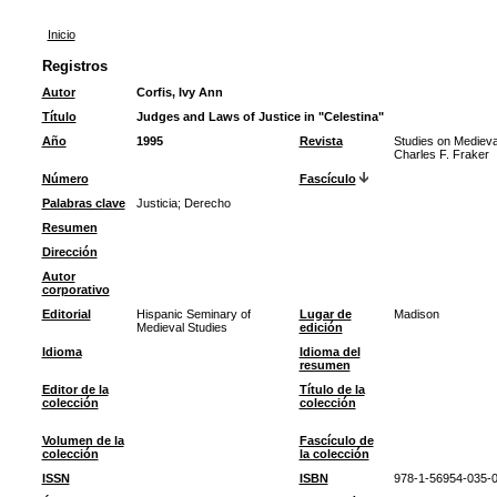
Inicio
Registros
Autor
Corfis, Ivy Ann
Título
Judges and Laws of Justice in "Celestina"
Año
1995
Revista
Studies on Medieval
Charles F. Fraker
Número
Fascículo
Palabras clave
Justicia
;
Derecho
Resumen
Dirección
Autor
corporativo
Editorial
Hispanic Seminary of
Lugar de
Madison
Medieval Studies
edición
Idioma
Idioma del
resumen
Editor de la
Título de la
colección
colección
Volumen de la
Fascículo de
colección
la colección
ISSN
ISBN
978-1-56954-035-