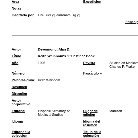
Área
Expedición
Notas
Insertado por
Uni-Trier @ amaranta_sg @
Enlace p
Autor
Deyermond, Alan D.
Título
Keith Whinnom's "Celestina" Book
Año
1995
Revista
Studies on Medieval
Charles F. Fraker
Número
Fascículo
Palabras clave
Keith Whinnom
Resumen
Dirección
Autor
corporativo
Editorial
Hispanic Seminary of
Lugar de
Madison
Medieval Studies
edición
Idioma
Idioma del
resumen
Editor de la
Título de la
colección
colección