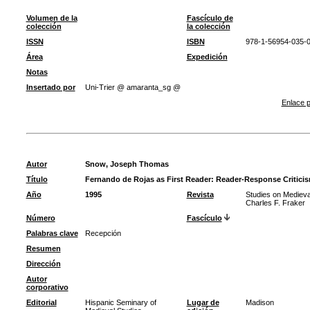
Volumen de la
Fascículo de
colección
la colección
ISSN
ISBN
978-1-56954-035-
Área
Expedición
Notas
Insertado por
Uni-Trier @ amaranta_sg @
Enlace p
Autor
Snow, Joseph Thomas
Título
Fernando de Rojas as First Reader: Reader-Response Criticis
Año
1995
Revista
Studies on Medieval
Charles F. Fraker
Número
Fascículo
Palabras clave
Recepción
Resumen
Dirección
Autor
corporativo
Editorial
Hispanic Seminary of
Lugar de
Madison