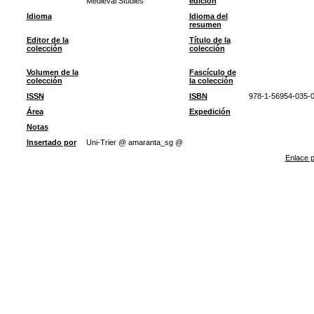
Medieval Studies
edición
Idioma
Idioma del
resumen
Editor de la
Título de la
colección
colección
Volumen de la
Fascículo de
colección
la colección
ISSN
ISBN
978-1-56954-035-
Área
Expedición
Notas
Insertado por
Uni-Trier @ amaranta_sg @
Enlace p