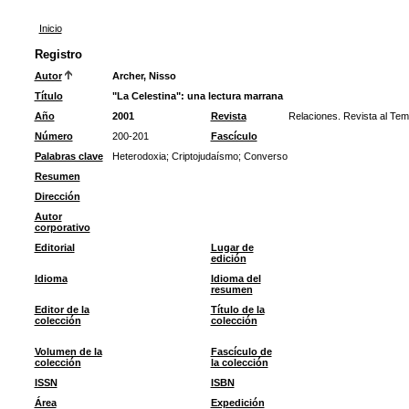
Inicio
Registro
Autor
Archer, Nisso
Título
"La Celestina": una lectura marrana
Año
2001
Revista
Relaciones. Revista al Te
Número
200-201
Fascículo
Palabras clave
Heterodoxia
;
Criptojudaísmo
;
Converso
Resumen
Dirección
Autor
corporativo
Editorial
Lugar de
edición
Idioma
Idioma del
resumen
Editor de la
Título de la
colección
colección
Volumen de la
Fascículo de
colección
la colección
ISSN
ISBN
Área
Expedición