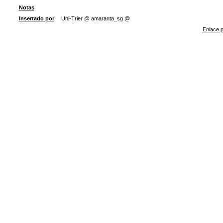
Notas
Insertado por
Uni-Trier @ amaranta_sg @
Enlace p