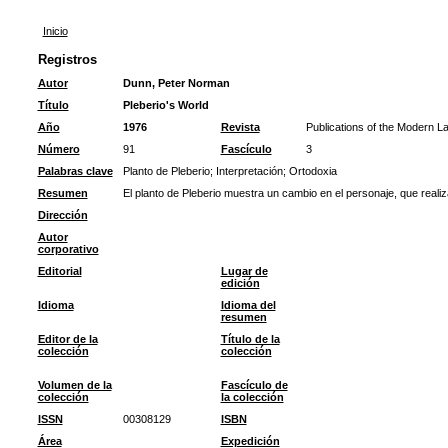
Inicio
Registros
Autor
Dunn, Peter Norman
Título
Pleberio's World
Año
1976
Revista
Publications of the Modern L
Número
91
Fascículo
3
Palabras clave
Planto de Pleberio
;
Interpretación
;
Ortodoxia
Resumen
El planto de Pleberio muestra un cambio en el personaje, que realiz
Dirección
Autor
corporativo
Editorial
Lugar de
edición
Idioma
Idioma del
resumen
Editor de la
Título de la
colección
colección
Volumen de la
Fascículo de
colección
la colección
ISSN
00308129
ISBN
Área
Expedición