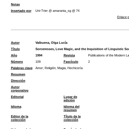
Notas
Insertado por
Uni-Trier @ amaranta_sg @ 74
Enlace p
Autor
Valbuena, Olga Lucía
Título
Sorceresses, Love Magic, and the Inquisition of Linguistic Sor
Año
1994
Revista
Publications of the Modern L
Número
109
Fascículo
2
Palabras clave
Amor
;
Religión
;
Magia
;
Hechicería
Resumen
Dirección
Autor
corporativo
Editorial
Lugar de
edición
Idioma
Idioma del
resumen
Editor de la
Título de la
colección
colección