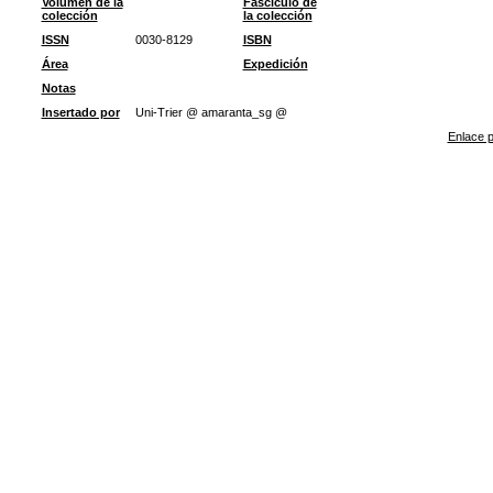
Volumen de la
Fascículo de
colección
la colección
ISSN
0030-8129
ISBN
Área
Expedición
Notas
Insertado por
Uni-Trier @ amaranta_sg @
Enlace p