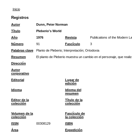
Inicio
Registros
Autor
Dunn, Peter Norman
Título
Pleberio's World
Año
1976
Revista
Publications of the Modern L
Número
91
Fascículo
3
Palabras clave
Planto de Pleberio
;
Interpretación
;
Ortodoxia
Resumen
El planto de Pleberio muestra un cambio en el personaje, que realiz
Dirección
Autor
corporativo
Editorial
Lugar de
edición
Idioma
Idioma del
resumen
Editor de la
Título de la
colección
colección
Volumen de la
Fascículo de
colección
la colección
ISSN
00308129
ISBN
Área
Expedición