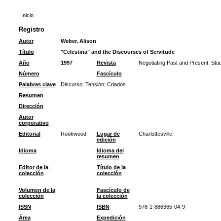
Inicio
Registro
Autor
Weber, Alison
Título
"Celestina" and the Discourses of Servitude
Año
1997
Revista
Negotiating Past and Present: Stud
Número
Fascículo
Palabras clave
Discurso
;
Tensión
;
Criados
Resumen
Dirección
Autor
corporativo
Editorial
Rookwood
Lugar de
Charlottesville
edición
Idioma
Idioma del
resumen
Editor de la
Título de la
colección
colección
Volumen de la
Fascículo de
colección
la colección
ISSN
ISBN
978-1-886365-04-9
Área
Expedición