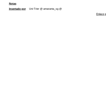
Notas
Insertado por
Uni-Trier @ amaranta_sg @
Enlace p