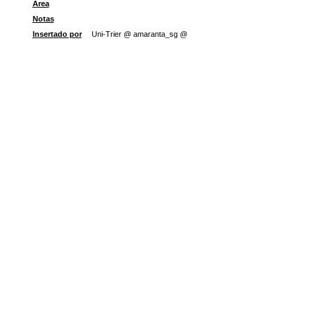
Área
Notas
Insertado por
Uni-Trier @ amaranta_sg @