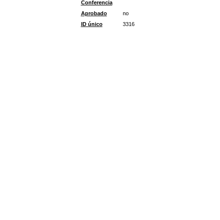
Conferencia
Aprobado
no
ID único
3316