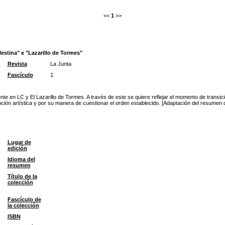
<<
1
>>
estina" e "Lazarillo de Tormes"
Revista
La Junta
Fascículo
1
ente en LC y El Lazarillo de Tormes. A través de este se quiere reflejar el momento de trans
ón artística y por su manera de cuestionar el orden establecido. [Adaptación del resumen d
Lugar de
edición
Idioma del
resumen
Título de la
colección
Fascículo de
la colección
ISBN