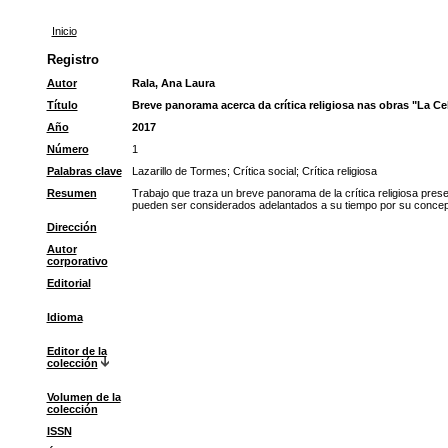
Inicio
Registro
Autor
Rala, Ana Laura
Título
Breve panorama acerca da crítica religiosa nas obras "La Cel
Año
2017
Número
1
Palabras clave
Lazarillo de Tormes
;
Crítica social
;
Crítica religiosa
Resumen
Trabajo que traza un breve panorama de la crítica religiosa pres
pueden ser considerados adelantados a su tiempo por su concepci
Dirección
Autor
corporativo
Editorial
Idioma
Editor de la
colección
Volumen de la
colección
ISSN