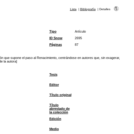
Lista
|
Bibliografía
|
Detalles
Tipo
Artículo
ID Snow
2695
Páginas
87
ición que supone el paso al Renacimiento, centrándose en autores que, sin exagerar,
e la autora]
Tesis
Editor
Título original
Título
abreviado de
la colección
Edición
Medio