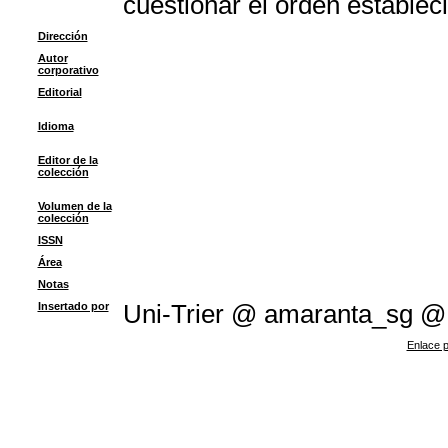
cuestionar el orden establec
Dirección
Autor
corporativo
Editorial
Idioma
Editor de la
colección
Volumen de la
colección
ISSN
Área
Notas
Insertado por
Uni-Trier @ amaranta_sg @
Enlace p