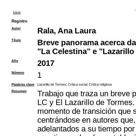
Inicio
Registro
Autor
Rala, Ana Laura
Título
Breve panorama acerca da c
"La Celestina" e "Lazarill
Año
2017
Número
1
Palabras clave
Lazarillo de Tormes
;
Crítica social
;
Crítica religiosa
Resumen
Trabajo que traza un breve p
LC y El Lazarillo de Tormes. 
momento de transición que s
centrándose en autores que,
adelantados a su tiempo por