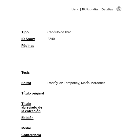
Lista
|
Bibliografía
|
Detalles
Tipo
Capítulo de libro
ID Snow
2240
Páginas
Tesis
Editor
Rodríguez Temperley, María Mercedes
Título original
Título
abreviado de
la colección
Edición
Medio
Conferencia