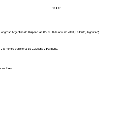
<<
1
>>
Congreso Argentino de Hispanistas (27 al 30 de abril de 2010, La Plata, Argentina)
a, y la menos tradicional de Celestina y Pármeno.
nos Aires