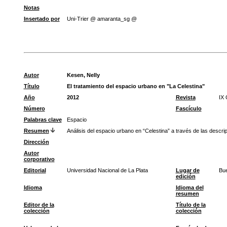
Notas
Insertado por
Uni-Trier @ amaranta_sg @
Autor
Kesen, Nelly
Título
El tratamiento del espacio urbano en "La Celestina"
Año
2012
Revista
IX 
Número
Fascículo
Palabras clave
Espacio
Resumen
Análisis del espacio urbano en “Celestina” a través de las descrip
Dirección
Autor
corporativo
Editorial
Universidad Nacional de La Plata
Lugar de
Bue
edición
Idioma
Idioma del
resumen
Editor de la
Título de la
colección
colección