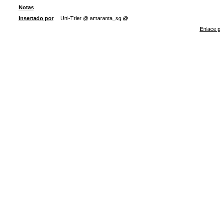
Notas
Insertado por
Uni-Trier @ amaranta_sg @
Enlace p