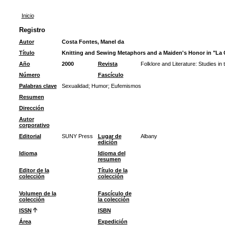
Inicio
Registro
Autor
Costa Fontes, Manel da
Título
Knitting and Sewing Metaphors and a Maiden's Honor in "La 
Año
2000
Revista
Folklore and Literature: Studies in
Número
Fascículo
Palabras clave
Sexualidad
;
Humor
;
Eufemismos
Resumen
Dirección
Autor
corporativo
Editorial
SUNY Press
Lugar de
Albany
edición
Idioma
Idioma del
resumen
Editor de la
Título de la
colección
colección
Volumen de la
Fascículo de
colección
la colección
ISSN
ISBN
Área
Expedición