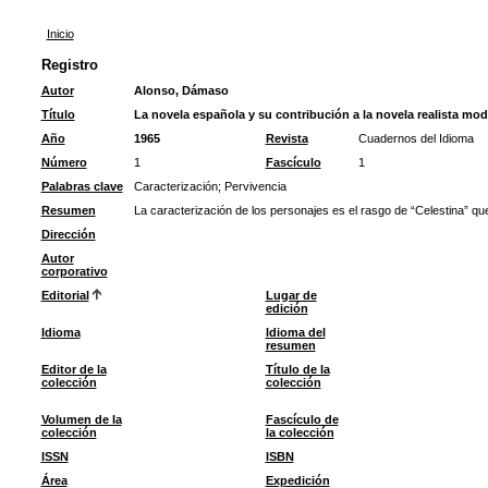
Inicio
Registro
Autor
Alonso, Dámaso
Título
La novela española y su contribución a la novela realista mo
Año
1965
Revista
Cuadernos del Idioma
Número
1
Fascículo
1
Palabras clave
Caracterización
;
Pervivencia
Resumen
La caracterización de los personajes es el rasgo de “Celestina” que 
Dirección
Autor
corporativo
Editorial
Lugar de
edición
Idioma
Idioma del
resumen
Editor de la
Título de la
colección
colección
Volumen de la
Fascículo de
colección
la colección
ISSN
ISBN
Área
Expedición