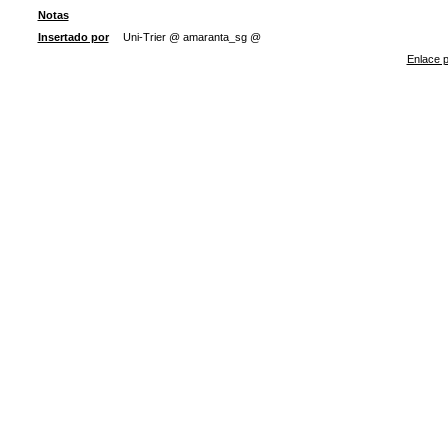
Notas
Insertado por
Uni-Trier @ amaranta_sg @
Enlace p