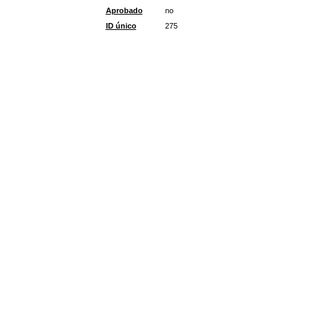
Aprobado
no
ID único
275