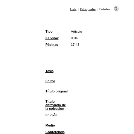
Lista
|
Bibliografía
|
Detalles
Tipo
Artículo
ID Snow
0016
Páginas
17-43
Tesis
Editor
Título original
Título
abreviado de
la colección
Edición
Medio
Conferencia