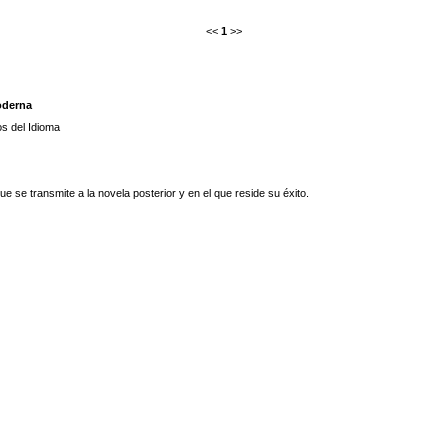
<<
1
>>
oderna
s del Idioma
e se transmite a la novela posterior y en el que reside su éxito.