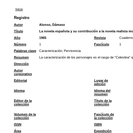
Inicio
Registro
Autor
Alonso, Dámaso
Título
La novela española y su contribución a la novela realista m
Año
1965
Revista
Cuaderno
Número
1
Fascículo
1
Palabras clave
Caracterización
;
Pervivencia
Resumen
La caracterización de los personajes es el rasgo de “Celestina” qu
Dirección
Autor
corporativo
Editorial
Lugar de
edición
Idioma
Idioma del
resumen
Editor de la
Título de la
colección
colección
Volumen de la
Fascículo de
colección
la colección
ISSN
ISBN
Área
Expedición