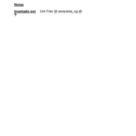
Notas
Insertado por
Uni-Trier @ amaranta_sg @