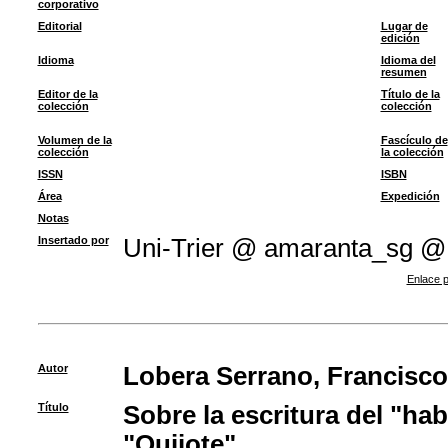
corporativo
Editorial
Lugar de
edición
Idioma
Idioma del
resumen
Editor de la
Título de la
colección
colección
Volumen de la
Fascículo de
colección
la colección
ISSN
ISBN
Área
Expedición
Notas
Insertado por
Uni-Trier @ amaranta_sg @
Enlace p
Autor
Lobera Serrano, Francisco
Título
Sobre la escritura del "hab
"Quijote"