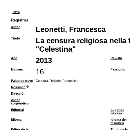
Inicio
Registros
Autor
Leonetti, Francesca
Título
La censura religiosa nella 
"Celestina"
Año
2013
Revista
Número
16
Fascículo
Palabras clave
Censura
;
Religión
;
Recepción
Resumen
Dirección
Autor
corporativo
Editorial
Lugar de
edición
Idioma
Idioma del
resumen
Editor de la
Título de la