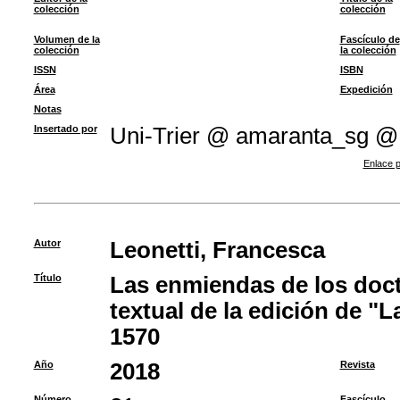
colección
colección
Volumen de la
Fascículo de
colección
la colección
ISSN
ISBN
Área
Expedición
Notas
Insertado por
Uni-Trier @ amaranta_sg @
Enlace p
Autor
Leonetti, Francesca
Título
Las enmiendas de los doct
textual de la edición de "
1570
Año
2018
Revista
Número
Fascículo