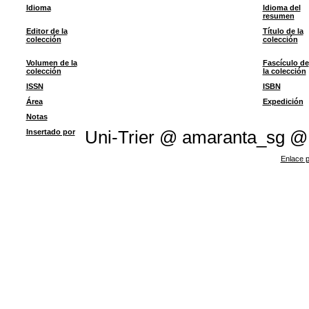
Idioma
Idioma del
resumen
Editor de la
Título de la
colección
colección
Volumen de la
Fascículo de
colección
la colección
ISSN
ISBN
Área
Expedición
Notas
Insertado por
Uni-Trier @ amaranta_sg @
Enlace p