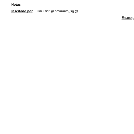
Notas
Insertado por
Uni-Trier @ amaranta_sg @
Enlace p