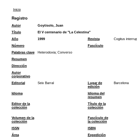
Inicio
Registro
Autor
Goytisolo, Juan
Título
El V centenario de "La Celestina"
Año
1999
Revista
Cogitus interru
Número
Fascículo
Palabras clave
Heterodoxia
;
Converso
Resumen
Dirección
Autor
corporativo
Editorial
Seix Barral
Lugar de
Barcelona
edición
Idioma
Idioma del
resumen
Editor de la
Título de la
colección
colección
Volumen de la
Fascículo de
colección
la colección
ISSN
ISBN
Área
Expedición