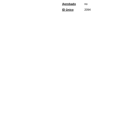
Aprobado
no
ID único
2094