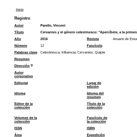
Inicio
Registro
Autor
Parello, Vincent
Título
Cervantes y el género celestinesco: "Apercíbete, a la primera
Año
2016
Revista
Anuario de Estu
Número
12
Fascículo
Palabras clave
Celestinesca
;
Influencia
;
Cervantes
;
Quijote
Resumen
Dirección
Autor
corporativo
Editorial
Lugar de
edición
Idioma
Idioma del
resumen
Editor de la
Título de la
colección
colección
Volumen de la
Fascículo de
colección
la colección
ISSN
ISBN
Área
Expedición