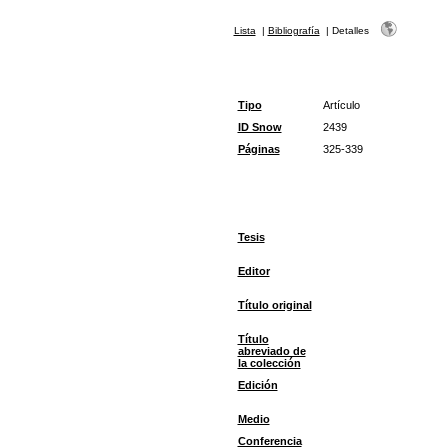
Lista
|
Bibliografía
|
Detalles
Tipo
Artículo
ID Snow
2439
Páginas
325-339
Tesis
Editor
Título original
Título
abreviado de
la colección
Edición
Medio
Conferencia