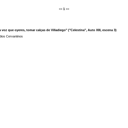
<<
1
>>
 voz que oyeres, tomar calças de Villadiego" ("Celestina", Auto XIII, escena 3)
dios Cervantinos