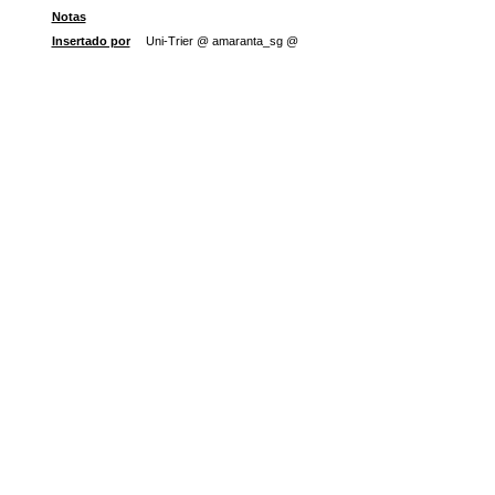
Notas
Insertado por
Uni-Trier @ amaranta_sg @