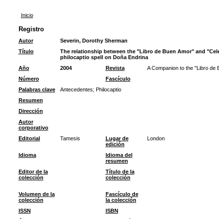
Inicio
Registro
Autor
Severin, Dorothy Sherman
Título
The relationship between the "Libro de Buen Amor" and "Cel
philocaptio spell on Doña Endrina
Año
2004
Revista
A Companion to the "Libro de
Número
Fascículo
Palabras clave
Antecedentes
;
Philocaptio
Resumen
Dirección
Autor
corporativo
Editorial
Tamesis
Lugar de
London
edición
Idioma
Idioma del
resumen
Editor de la
Título de la
colección
colección
Volumen de la
Fascículo de
colección
la colección
ISSN
ISBN