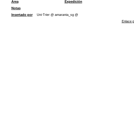
Área
Expedición
Notas
Insertado por
Uni-Trier @ amaranta_sg @
Enlace p