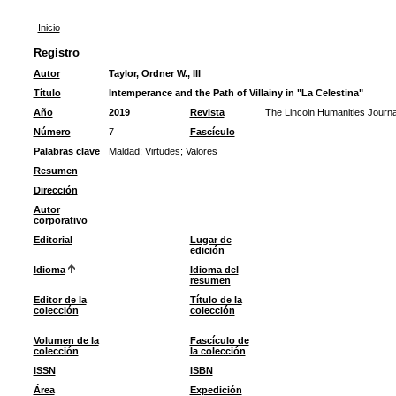
Inicio
Registro
Autor
Taylor, Ordner W., III
Título
Intemperance and the Path of Villainy in "La Celestina"
Año
2019
Revista
The Lincoln Humanities Journa
Número
7
Fascículo
Palabras clave
Maldad
;
Virtudes
;
Valores
Resumen
Dirección
Autor
corporativo
Editorial
Lugar de
edición
Idioma
Idioma del
resumen
Editor de la
Título de la
colección
colección
Volumen de la
Fascículo de
colección
la colección
ISSN
ISBN
Área
Expedición