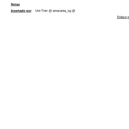
Notas
Insertado por
Uni-Trier @ amaranta_sg @
Enlace p