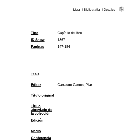
Lista
|
Bibliografía
|
Detalles
Tipo
Capítulo de libro
ID Snow
1367
Páginas
147-184
Tesis
Editor
Carrasco Cantos, Pilar
Título original
Título
abreviado de
la colección
Edición
Medio
Conferencia