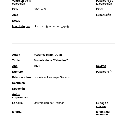
Volumen de la
Fascículo de
colección
la colección
ISSN
0020-4536
ISBN
Área
Expedición
Notas
Insertado por
Uni-Trier @ amaranta_sg @
Autor
Martinez Marin, Juan
Título
Sintaxis de la "Celestina"
Año
1978
Revista
Número
Fascículo
Palabras clave
Ligüística
;
Lenguaje
;
Sintaxis
Resumen
Dirección
Autor
corporativo
Editorial
Universidad de Granada
Lugar de
edición
Idioma
Idioma del
resumen