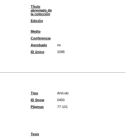
Título
abreviado de
la colección
Edición
Medio
Conferencia
Aprobado
no
ID único
3288
Tipo
Artículo
ID Snow
0450
Páginas
77-101
Tesis