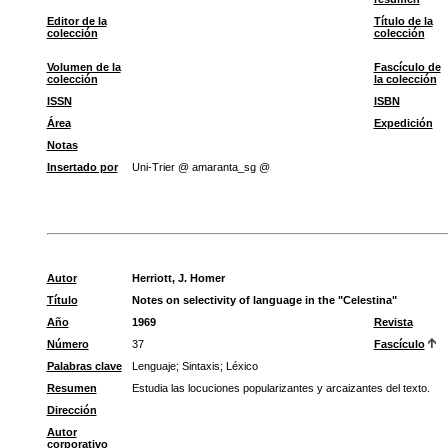
Editor de la
Título de la
colección
colección
Volumen de la
Fascículo de
colección
la colección
ISSN
ISBN
Área
Expedición
Notas
Insertado por
Uni-Trier @ amaranta_sg @
Autor
Herriott, J. Homer
Título
Notes on selectivity of language in the "Celestina"
Año
1969
Revista
Número
37
Fascículo
Palabras clave
Lenguaje
;
Sintaxis
;
Léxico
Resumen
Estudia las locuciones popularizantes y arcaizantes del texto.
Dirección
Autor
corporativo