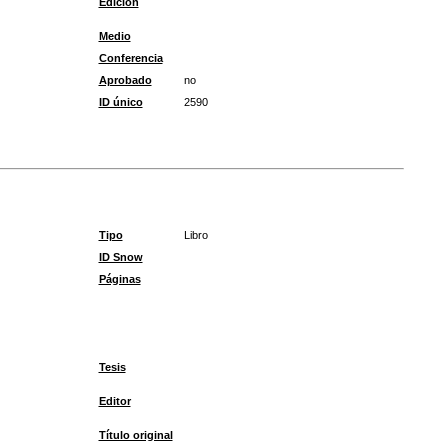
Edición
Medio
Conferencia
Aprobado
no
ID único
2590
Tipo
Libro
ID Snow
Páginas
Tesis
Editor
Título original