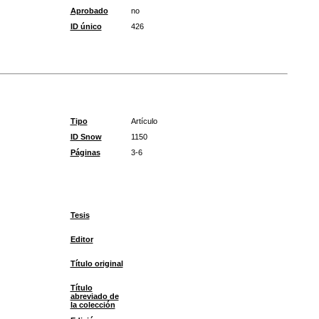
Aprobado
no
ID único
426
Tipo
Artículo
ID Snow
1150
Páginas
3-6
Tesis
Editor
Título original
Título
abreviado de
la colección