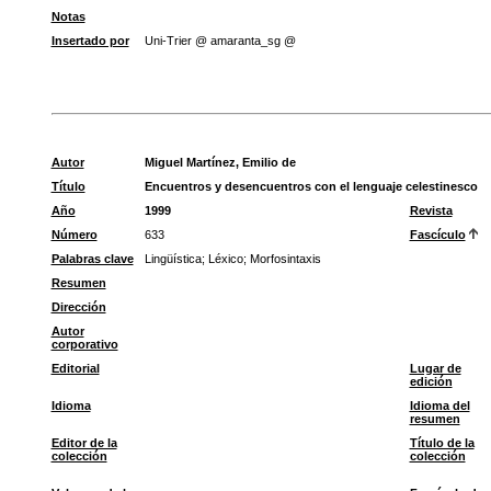
Notas
Insertado por
Uni-Trier @ amaranta_sg @
Autor
Miguel Martínez, Emilio de
Título
Encuentros y desencuentros con el lenguaje celestinesco
Año
1999
Revista
Número
633
Fascículo
Palabras clave
Lingüística
;
Léxico
;
Morfosintaxis
Resumen
Dirección
Autor
corporativo
Editorial
Lugar de
edición
Idioma
Idioma del
resumen
Editor de la
Título de la
colección
colección