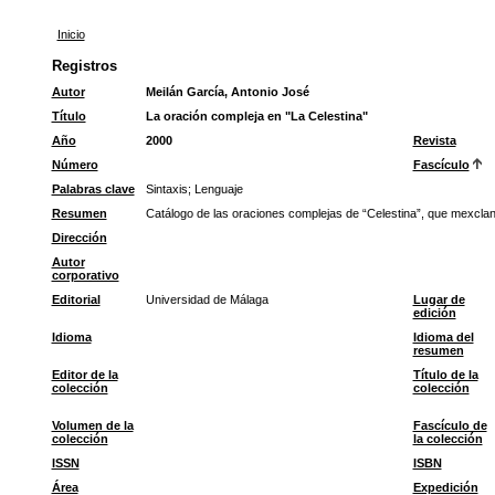
Inicio
Registros
Autor
Meilán García, Antonio José
Título
La oración compleja en "La Celestina"
Año
2000
Revista
Número
Fascículo
Palabras clave
Sintaxis
;
Lenguaje
Resumen
Catálogo de las oraciones complejas de “Celestina”, que mexcla
Dirección
Autor
corporativo
Editorial
Universidad de Málaga
Lugar de
edición
Idioma
Idioma del
resumen
Editor de la
Título de la
colección
colección
Volumen de la
Fascículo de
colección
la colección
ISSN
ISBN
Área
Expedición