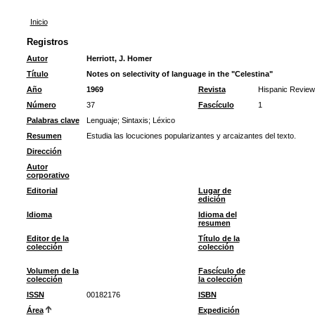
Inicio
Registros
Autor
Herriott, J. Homer
Título
Notes on selectivity of language in the "Celestina"
Año
1969
Revista
Hispanic Review
Número
37
Fascículo
1
Palabras clave
Lenguaje
;
Sintaxis
;
Léxico
Resumen
Estudia las locuciones popularizantes y arcaizantes del texto.
Dirección
Autor
corporativo
Editorial
Lugar de
edición
Idioma
Idioma del
resumen
Editor de la
Título de la
colección
colección
Volumen de la
Fascículo de
colección
la colección
ISSN
00182176
ISBN
Área
Expedición