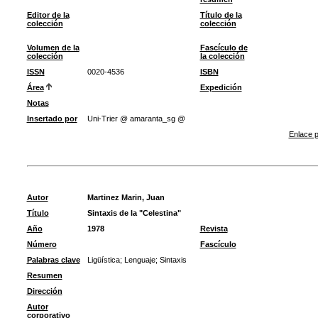
Editor de la
Título de la
colección
colección
Volumen de la
Fascículo de
colección
la colección
ISSN
0020-4536
ISBN
Área
Expedición
Notas
Insertado por
Uni-Trier @ amaranta_sg @
Enlace p
Autor
Martinez Marin, Juan
Título
Sintaxis de la "Celestina"
Año
1978
Revista
Número
Fascículo
Palabras clave
Ligüística
;
Lenguaje
;
Sintaxis
Resumen
Dirección
Autor
corporativo