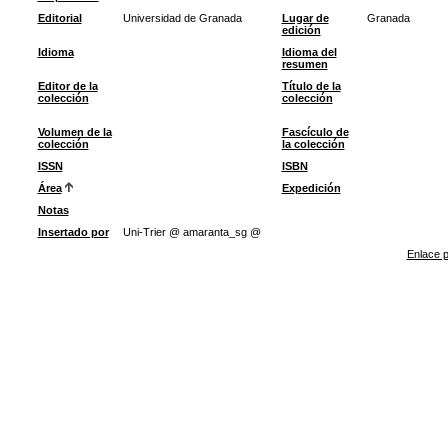
Editorial
Universidad de Granada
Lugar de
Granada
edición
Idioma
Idioma del
resumen
Editor de la
Título de la
colección
colección
Volumen de la
Fascículo de
colección
la colección
ISSN
ISBN
Área
Expedición
Notas
Insertado por
Uni-Trier @ amaranta_sg @
Enlace p