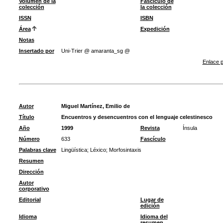
Volumen de la
Fascículo de
colección
la colección
ISSN
ISBN
Área
Expedición
Notas
Insertado por
Uni-Trier @ amaranta_sg @
Enlace p
Autor
Miguel Martínez, Emilio de
Título
Encuentros y desencuentros con el lenguaje celestinesco
Año
1999
Revista
Ínsula
Número
633
Fascículo
Palabras clave
Lingüística
;
Léxico
;
Morfosintaxis
Resumen
Dirección
Autor
corporativo
Editorial
Lugar de
edición
Idioma
Idioma del
resumen