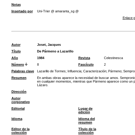
Notas
Insertado por
Uni-Trier @ amaranta_sg @
Enlace p
Autor
Joset, Jacques
Título
De Pármeno a Lazarillo
Año
1984
Revista
Celestinesca
Número
8
Fascículo
2
Palabras clave
Lazarillo de Tormes
;
Influencia
;
Caracterización
;
Pármeno
;
Sempro
Resumen
En ambas obras aparece la necesidad de buscar amos. Sempronio s
en cualquier momentos, mientras que Pármeno aparece como un pers
Lázaro.
Dirección
Autor
corporativo
Editorial
Lugar de
edición
Idioma
Idioma del
resumen
Editor de la
Título de la
colección
colección