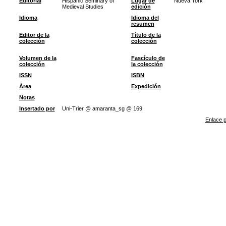
Editorial
Hispanic Seminary of
Lugar de
Nueva York
Medieval Studies
edición
Idioma
Idioma del
resumen
Editor de la
Título de la
colección
colección
Volumen de la
Fascículo de
colección
la colección
ISSN
ISBN
Área
Expedición
Notas
Insertado por
Uni-Trier @ amaranta_sg @ 169
Enlace p