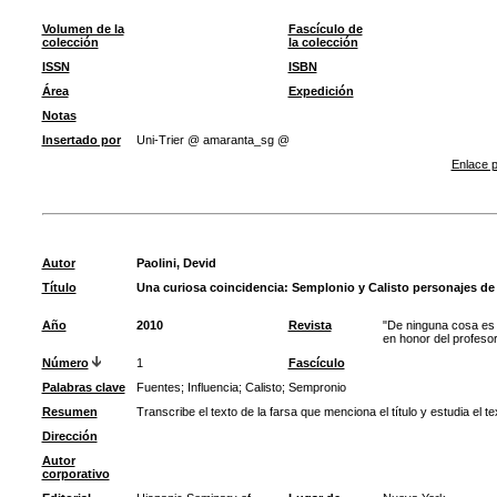
Volumen de la
Fascículo de
colección
la colección
ISSN
ISBN
Área
Expedición
Notas
Insertado por
Uni-Trier @ amaranta_sg @
Enlace p
Autor
Paolini, Devid
Título
Una curiosa coincidencia: Semplonio y Calisto personajes de 
Año
2010
Revista
"De ninguna cosa es 
en honor del profes
Número
1
Fascículo
Palabras clave
Fuentes
;
Influencia
;
Calisto
;
Sempronio
Resumen
Transcribe el texto de la farsa que menciona el título y estudia el te
Dirección
Autor
corporativo