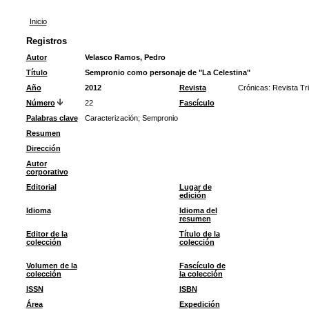
Inicio
Registros
Autor
Velasco Ramos, Pedro
Título
Sempronio como personaje de "La Celestina"
Año
2012
Revista
Crónicas: Revista Tr
Número
22
Fascículo
Palabras clave
Caracterización
;
Sempronio
Resumen
Dirección
Autor
corporativo
Editorial
Lugar de
edición
Idioma
Idioma del
resumen
Editor de la
Título de la
colección
colección
Volumen de la
Fascículo de
colección
la colección
ISSN
ISBN
Área
Expedición