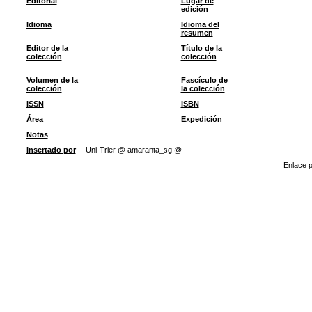
Editorial
Lugar de
edición
Idioma
Idioma del
resumen
Editor de la
Título de la
colección
colección
Volumen de la
Fascículo de
colección
la colección
ISSN
ISBN
Área
Expedición
Notas
Insertado por
Uni-Trier @ amaranta_sg @
Enlace p