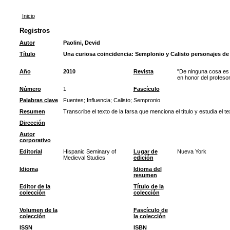
Inicio
Registros
Autor
Paolini, Devid
Título
Una curiosa coincidencia: Semplonio y Calisto personajes de 
Año
2010
Revista
"De ninguna cosa es 
en honor del profes
Número
1
Fascículo
Palabras clave
Fuentes
;
Influencia
;
Calisto
;
Sempronio
Resumen
Transcribe el texto de la farsa que menciona el título y estudia el te
Dirección
Autor
corporativo
Editorial
Hispanic Seminary of
Lugar de
Nueva York
Medieval Studies
edición
Idioma
Idioma del
resumen
Editor de la
Título de la
colección
colección
Volumen de la
Fascículo de
colección
la colección
ISSN
ISBN