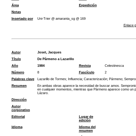
Área
Expedición
Notas
Insertado por
Uni-Trier @ amaranta_sg @ 169
Enlace p
Autor
Joset, Jacques
Título
De Pármeno a Lazarillo
Año
1984
Revista
Celestinesca
Número
8
Fascículo
2
Palabras clave
Lazarillo de Tormes
;
Influencia
;
Caracterización
;
Pármeno
;
Sempro
Resumen
En ambas obras aparece la necesidad de buscar amos. Sempronio s
en cualquier momentos, mientras que Pármeno aparece como un pers
Lázaro.
Dirección
Autor
corporativo
Editorial
Lugar de
edición
Idioma
Idioma del
resumen