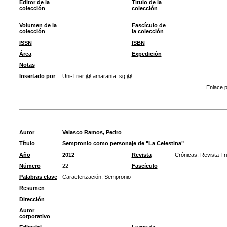
Editor de la
Título de la
colección
colección
Volumen de la
Fascículo de
colección
la colección
ISSN
ISBN
Área
Expedición
Notas
Insertado por
Uni-Trier @ amaranta_sg @
Enlace p
Autor
Velasco Ramos, Pedro
Título
Sempronio como personaje de "La Celestina"
Año
2012
Revista
Crónicas: Revista Tr
Número
22
Fascículo
Palabras clave
Caracterización
;
Sempronio
Resumen
Dirección
Autor
corporativo