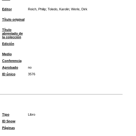
Editor
Reich, Philip; Toledo, Karolin; Werle, Dirk
Título original
Título
abreviado de
la colección
Edición
Medio
Conferencia
Aprobado
no
ID único
3576
Tipo
Libro
ID Snow
Páginas