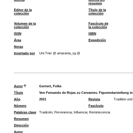
resumen
Editor de la
Título de la
colección
colección
Volumen de la
Fascículo de
colección
la colección
ISSN
ISBN
Área
Expedición
Notas
Insertado por
Uni-Trier @ amaranta_sg @
Autor
Gernert, Folke
Título
Von Fernando de Rojas zu Cervantes. Figurendarstellung in
Año
2021
Revista
Tradition und
Número
Fascículo
Palabras clave
Tradición
;
Perviviencia
;
Influencia
;
Reminiscencia
Resumen
Dirección
Autor