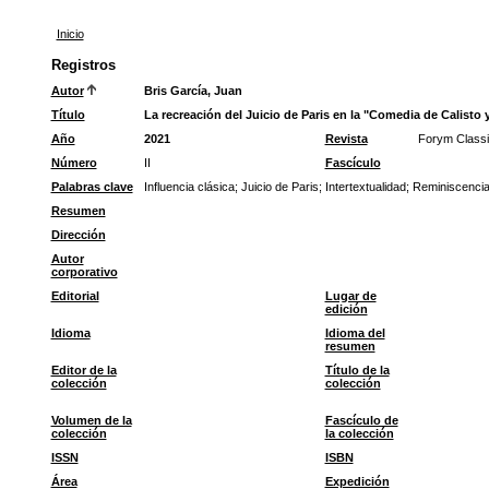
Inicio
Registros
Autor
Bris García, Juan
Título
La recreación del Juicio de Paris en la "Comedia de Calisto 
Año
2021
Revista
Forym Class
Número
II
Fascículo
Palabras clave
Influencia clásica
;
Juicio de Paris
;
Intertextualidad
;
Reminiscenci
Resumen
Dirección
Autor
corporativo
Editorial
Lugar de
edición
Idioma
Idioma del
resumen
Editor de la
Título de la
colección
colección
Volumen de la
Fascículo de
colección
la colección
ISSN
ISBN
Área
Expedición