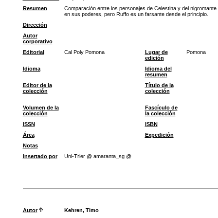
Resumen
Comparación entre los personajes de Celestina y del nigromante R
en sus poderes, pero Ruffo es un farsante desde el principio.
Dirección
Autor
corporativo
Editorial
Cal Poly Pomona
Lugar de
Pomona
edición
Idioma
Idioma del
resumen
Editor de la
Título de la
colección
colección
Volumen de la
Fascículo de
colección
la colección
ISSN
ISBN
Área
Expedición
Notas
Insertado por
Uni-Trier @ amaranta_sg @
Autor
Kehren, Timo