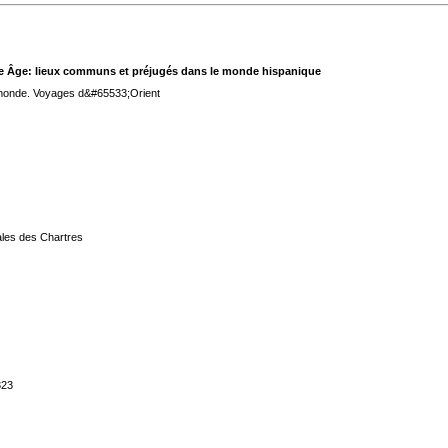
oye Âge: lieux communs et préjugés dans le monde hispanique
 monde. Voyages d&#65533;Orient
ales des Chartres
323