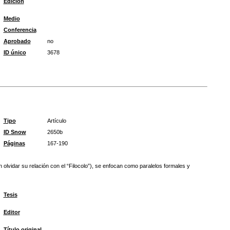
Edición
Medio
Conferencia
Aprobado
no
ID único
3678
Tipo
Artículo
ID Snow
2650b
Páginas
167-190
 olvidar su relación con el “Filocolo”), se enfocan como paralelos formales y
Tesis
Editor
Título original