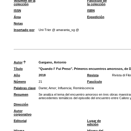
Volumen de la
Fascículo de
colección
la colección
ISSN
ISBN
Área
Expedición
Notas
Insertado por
Uni-Trier @ amaranta_sg @
Autor
Gargano, Antonio
Título
"Quando I' Fui Preso". Primeros encuentros amorosos, de 
Año
2018
Revista
Rivista di Fil
Número
21
Fascículo
Palabras clave
Dante
;
Amor
;
Influencia
;
Reminiscencia
Resumen
Se analiza el tema del encuentro amoroso en tres obras maestras d
antecedentes temáticos del episodio del encuentro entre Calisto
Dirección
Autor
corporativo
Editorial
Lugar de
edición
Idioma
Idioma del