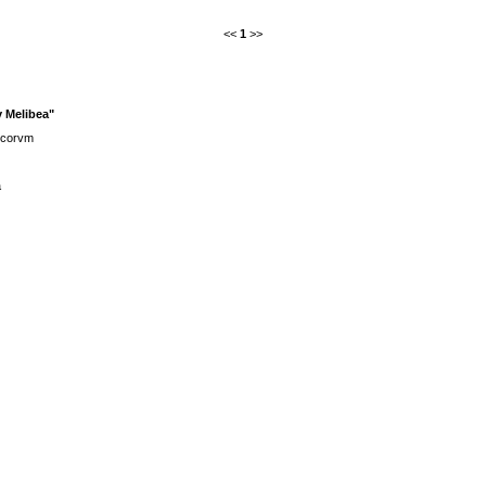
<<
1
>>
y Melibea"
icorvm
a