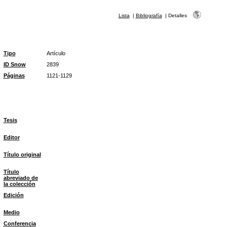
Lista
|
Bibliografía
|
Detalles
Tipo
Artículo
ID Snow
2839
Páginas
1121-1129
Tesis
Editor
Título original
Título
abreviado de
la colección
Edición
Medio
Conferencia