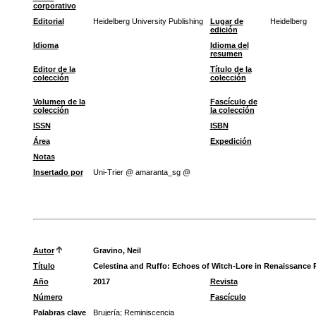
corporativo
Editorial
Heidelberg University Publishing
Lugar de
Heidelberg
edición
Idioma
Idioma del
resumen
Editor de la
Título de la
colección
colección
Volumen de la
Fascículo de
colección
la colección
ISSN
ISBN
Área
Expedición
Notas
Insertado por
Uni-Trier @ amaranta_sg @
Autor
Gravino, Neil
Título
Celestina and Ruffo: Echoes of Witch-Lore in Renaissance 
Año
2017
Revista
Número
Fascículo
Palabras clave
Brujería
;
Reminiscencia