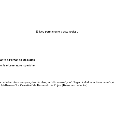
Enlace permanente a este registro
Dante a Fernando De Rojas
ologia e Letterature Ispaniche
e la literatura europea; dos de ellas, la “Vita nuova” y la “Elegia di Madonna Fiammetta” (sin
 y Melibea en “La Celestina” de Fernando de Rojas. [Resumen del autor]