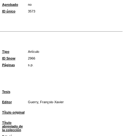
Aprobado
no
ID único
3573
Tipo
Artículo
ID Snow
2966
Páginas
s.p.
Tesis
Editor
Guerry, François-Xavier
Título original
Título
abreviado de
la colección