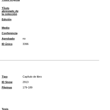
Título
abreviado de
la colección
Edición
Medio
Conferencia
Aprobado
no
ID único
3396
Tipo
Capítulo de libro
ID Snow
2913
Páginas
179-189
Tesis