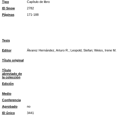
Tipo
Capítulo de libro
ID Snow
2782
Páginas
171-188
Tesis
Editor
Álvarez Hernández, Arturo R.; Leopold, Stefan; Weiss, Irene M.
Título original
Título
abreviado de
la colección
Edición
Medio
Conferencia
Aprobado
no
ID único
3441