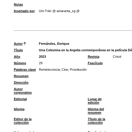
Notas
Insertado por
Uni-Trier @ amaranta_sg @
Autor
Fernández, Enrique
Título
Una Celestina en la Argelia contemporánea en la película Dé
Año
2023
Revista
Crisol
Número
29
Fascículo
Palabras clave
Reminiscencia
;
Cine
;
Prostitución
Resumen
Dirección
Autor
corporativo
Editorial
Lugar de
edición
Idioma
Idioma del
resumen
Editor de la
Título de la
colección
colección