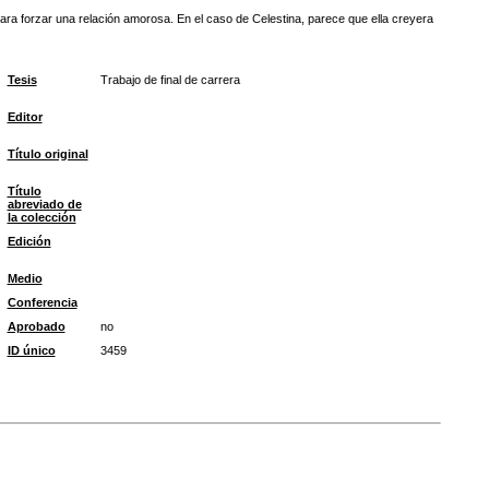
ara forzar una relación amorosa. En el caso de Celestina, parece que ella creyera
Tesis
Trabajo de final de carrera
Editor
Título original
Título
abreviado de
la colección
Edición
Medio
Conferencia
Aprobado
no
ID único
3459