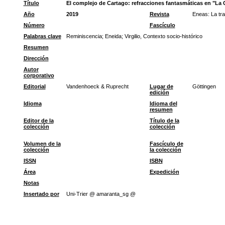
Título
El complejo de Cartago: refracciones fantasmáticas en "La 
Año
2019
Revista
Eneas: La tra
Número
Fascículo
Palabras clave
Reminiscencia
;
Eneida
;
Virgilio, Contexto socio-histórico
Resumen
Dirección
Autor
corporativo
Editorial
Vandenhoeck & Ruprecht
Lugar de
Göttingen
edición
Idioma
Idioma del
resumen
Editor de la
Título de la
colección
colección
Volumen de la
Fascículo de
colección
la colección
ISSN
ISBN
Área
Expedición
Notas
Insertado por
Uni-Trier @ amaranta_sg @