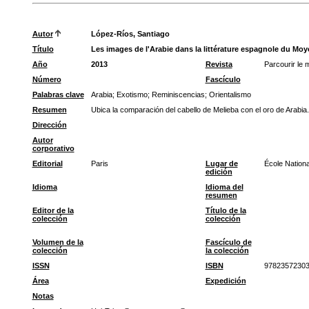
Autor
López-Ríos, Santiago
Título
Les images de l'Arabie dans la littérature espagnole du M
Año
2013
Revista
Parcourir le
Número
Fascículo
Palabras clave
Arabia
;
Exotismo
;
Reminiscencias
;
Orientalismo
Resumen
Ubica la comparación del cabello de Melieba con el oro de Arabia.
Dirección
Autor
corporativo
Editorial
Paris
Lugar de
École Nation
edición
Idioma
Idioma del
resumen
Editor de la
Título de la
colección
colección
Volumen de la
Fascículo de
colección
la colección
ISSN
ISBN
9782357230
Área
Expedición
Notas