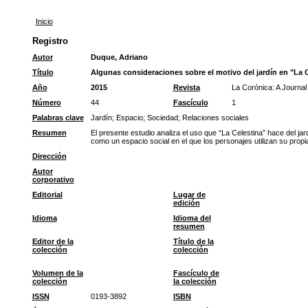
Inicio
Registro
Autor
Duque, Adriano
Título
Algunas consideraciones sobre el motivo del jardín en "La 
Año
2015
Revista
La Corónica: A Journal
Número
44
Fascículo
1
Palabras clave
Jardín
;
Espacio
;
Sociedad
;
Relaciones sociales
Resumen
El presente estudio analiza el uso que “La Celestina” hace del jar
como un espacio social en el que los personajes utilizan su prop
Dirección
Autor
corporativo
Editorial
Lugar de
edición
Idioma
Idioma del
resumen
Editor de la
Título de la
colección
colección
Volumen de la
Fascículo de
colección
la colección
ISSN
0193-3892
ISBN