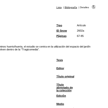
Lista
|
Bibliografía
|
Detalles
Tipo
Artículo
ID Snow
2602a
Páginas
67-85
os huerto/huerta, el estudio se centra en la utilización del espacio del jardín
elven dentro de la “Tragicomedia”.
Tesis
Editor
Título original
Título
abreviado de
la colección
Edición
Medio