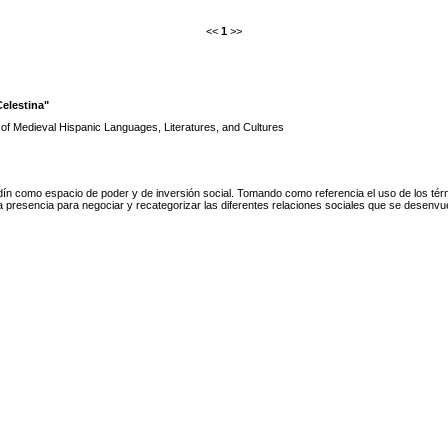
<<
1
>>
Celestina"
 of Medieval Hispanic Languages, Literatures, and Cultures
dín como espacio de poder y de inversión social. Tomando como referencia el uso de los términ
ia presencia para negociar y recategorizar las diferentes relaciones sociales que se desenvu