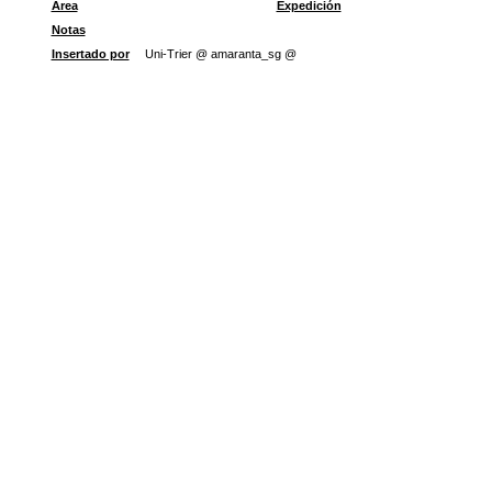
Área
Expedición
Notas
Insertado por
Uni-Trier @ amaranta_sg @