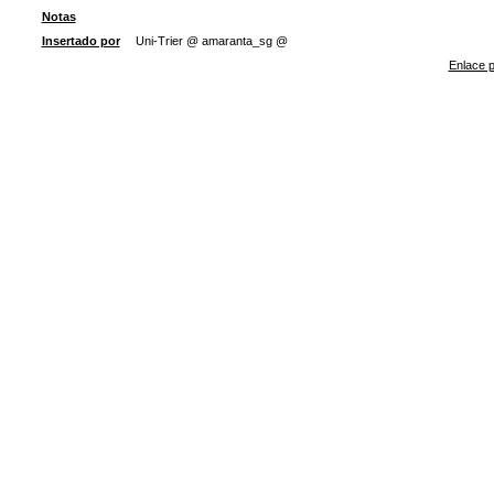
Notas
Insertado por
Uni-Trier @ amaranta_sg @
Enlace p