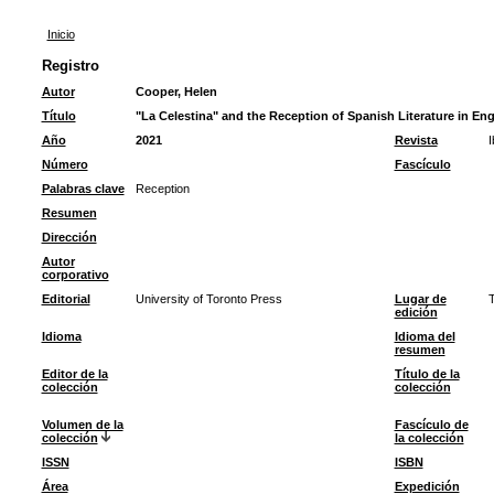
Inicio
Registro
Autor
Cooper, Helen
Título
"La Celestina" and the Reception of Spanish Literature in En
Año
2021
Revista
I
Número
Fascículo
Palabras clave
Reception
Resumen
Dirección
Autor
corporativo
Editorial
University of Toronto Press
Lugar de
T
edición
Idioma
Idioma del
resumen
Editor de la
Título de la
colección
colección
Volumen de la
Fascículo de
colección
la colección
ISSN
ISBN
Área
Expedición