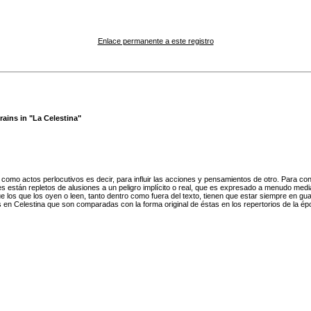
Enlace permanente a este registro
ains in "La Celestina"
omo actos perlocutivos es decir, para influir las acciones y pensamientos de otro. Para co
jes están repletos de alusiones a un peligro implícito o real, que es expresado a menudo med
os que los oyen o leen, tanto dentro como fuera del texto, tienen que estar siempre en gua
das en Celestina que son comparadas con la forma original de éstas en los repertorios de la ép