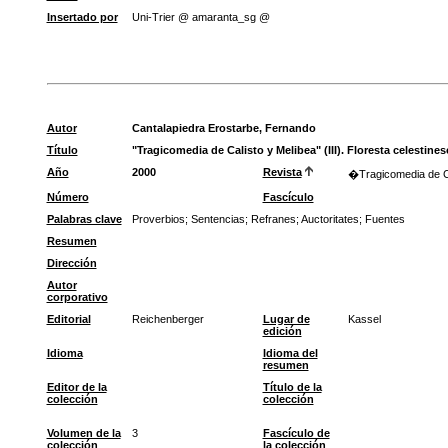
Insertado por
Uni-Trier @ amaranta_sg @
Autor
Cantalapiedra Erostarbe, Fernando
Título
"Tragicomedia de Calisto y Melibea" (III). Floresta celestines
Año
2000
Revista
�Tragicomedia de Cal
Número
Fascículo
Palabras clave
Proverbios
;
Sentencias
;
Refranes
;
Auctoritates
;
Fuentes
Resumen
Dirección
Autor
corporativo
Editorial
Reichenberger
Lugar de
Kassel
edición
Idioma
Idioma del
resumen
Editor de la
Título de la
colección
colección
Volumen de la
3
Fascículo de
colección
la colección