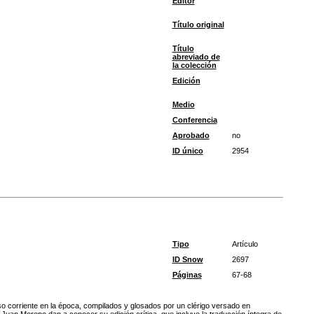
Editor
Título original
Título
abreviado de
la colección
Edición
Medio
Conferencia
Aprobado
no
ID único
2954
Tipo
Artículo
ID Snow
2697
Páginas
67-68
uso corriente en la época, compilados y glosados por un clérigo versado en