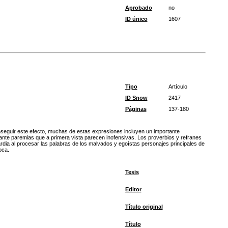
Aprobado
no
ID único
1607
Tipo
Artículo
ID Snow
2417
Páginas
137-180
nseguir este efecto, muchas de estas expresiones incluyen un importante
iante paremias que a primera vista parecen inofensivas. Los proverbios y refranes
rdia al procesar las palabras de los malvados y egoístas personajes principales de
oca.
Tesis
Editor
Título original
Título