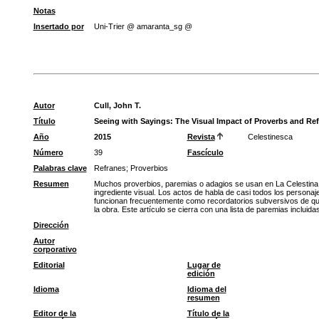
Notas
Insertado por
Uni-Trier @ amaranta_sg @
Autor
Cull, John T.
Título
Seeing with Sayings: The Visual Impact of Proverbs and Refr
Año
2015
Revista
Celestinesca
Número
39
Fascículo
Palabras clave
Refranes
;
Proverbios
Resumen
Muchos proverbios, paremias o adagios se usan en La Celestina c
ingrediente visual. Los actos de habla de casi todos los persona
funcionan frecuentemente como recordatorios subversivos de que l
la obra. Este artículo se cierra con una lista de paremias inclui
Dirección
Autor
corporativo
Editorial
Lugar de
edición
Idioma
Idioma del
resumen
Editor de la
Título de la