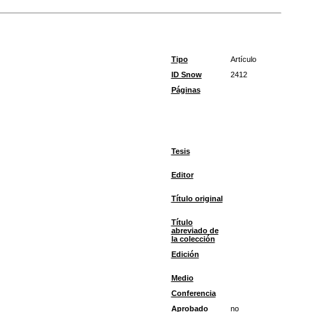
Tipo
Artículo
ID Snow
2412
Páginas
Tesis
Editor
Título original
Título
abreviado de
la colección
Edición
Medio
Conferencia
Aprobado
no