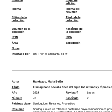
Editorial
Lugar de
edición
Idioma
Idioma del
resumen
Editor de la
Título de la
colección
colección
Volumen de la
Fascículo de
colección
la colección
ISSN
ISBN
Área
Expedición
Notas
Insertado por
Uni-Trier @ amaranta_sg @
Autor
Randazzo, María Belén
Título
El imaginario social a fines del siglo XV: refranes y tópico
Año
2019
Revista
Letras
Número
78
Fascículo
2
Palabras clave
Seniloquium
;
Refranes
;
Proverbios
Resumen
Seniloquium es un refranero castellano cuya composición es posibl