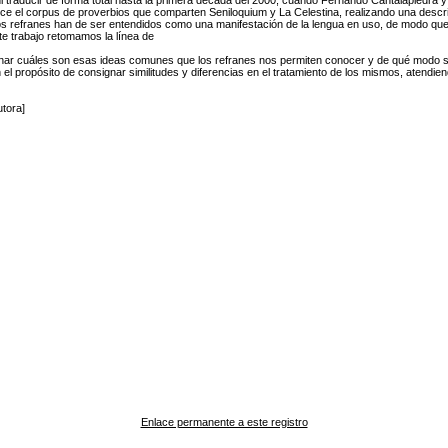
r ni traducir de forma total hasta la primera década del 2000, cuando Fernando Cantalapiedra 
blece el corpus de proverbios que comparten Seniloquium y La Celestina, realizando una descr
 los refranes han de ser entendidos como una manifestación de la lengua en uso, de modo q
te trabajo retomamos la línea de
rminar cuáles son esas ideas comunes que los refranes nos permiten conocer y de qué modo 
el propósito de consignar similitudes y diferencias en el tratamiento de los mismos, atendiendo
tora]
Enlace permanente a este registro