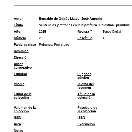
Autor
Bernaldo de Quirós Mateo, José Antonio
Título
Sentencias y refranes en la hipotética "Celestina" primitiva
Año
2015
Revista
Tonos Digital
Número
28
Fascículo
1
Palabras clave
Refranes
;
Proverbios
Resumen
Dirección
Autor
corporativo
Editorial
Lugar de
edición
Idioma
Idioma del
resumen
Editor de la
Título de la
colección
colección
Volumen de la
Fascículo de
colección
la colección
ISSN
ISBN
Área
Expedición
Notas