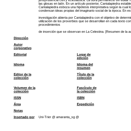
jurisprudencia civil y eclesiástica. La obra permaneció sin edita
las glosas en latín. En un artículo posterior, Cantalapiedra esta
Cantalapiedra esboza una hipótesis interpretativa según la cual
condensan ideas propias del imaginario social de la época. En es
investigación abierta por Cantalapiedra con el objetivo de dete
utilización de los proverbios que se desarrollan en cada texto con 
procedimientos
de inserción que se observan en La Celestina. [Resumen de la au
Dirección
Autor
corporativo
Editorial
Lugar de
edición
Idioma
Idioma del
resumen
Editor de la
Título de la
colección
colección
Volumen de la
Fascículo de
colección
la colección
ISSN
ISBN
Área
Expedición
Notas
Insertado por
Uni-Trier @ amaranta_sg @