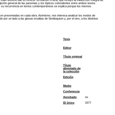
y Juan Moreno dan a conocer su edición crítica, que incluye la traducción íntegra de
ipción general de las paremias y los tópicos coincidentes entre ambos textos.
ue su recurrencia en textos contemporáneos se explica porque los mismos
son presentadas en cada obra. Asimismo, nos interesa analizar los modos de
 por un lado a las glosas eruditas de Seniloquium y, por el otro, a los distintos
Tesis
Editor
Título original
Título
abreviado de
la colección
Edición
Medio
Conferencia
Aprobado
no
ID único
3377