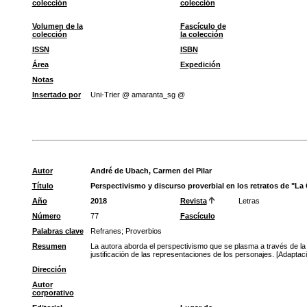
colección
colección
Volumen de la
Fascículo de
colección
la colección
ISSN
ISBN
Área
Expedición
Notas
Insertado por
Uni-Trier @ amaranta_sg @
Autor
André de Ubach, Carmen del Pilar
Título
Perspectivismo y discurso proverbial en los retratos de "La 
Año
2018
Revista
Letras
Número
77
Fascículo
Palabras clave
Refranes
;
Proverbios
Resumen
La autora aborda el perspectivismo que se plasma a través de la p
justificación de las representaciones de los personajes. [Adaptac
Dirección
Autor
corporativo