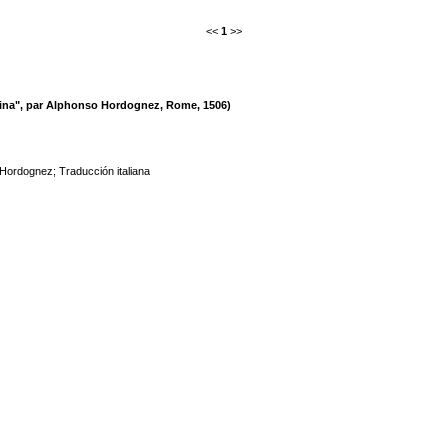
<<
1
>>
estina", par Alphonso Hordognez, Rome, 1506)
 Hordognez
;
Traducción italiana