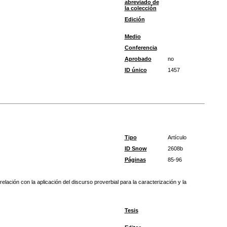
abreviado de
la colección
Edición
Medio
Conferencia
Aprobado
no
ID único
1457
Tipo
Artículo
ID Snow
2608b
Páginas
85-96
ación con la aplicación del discurso proverbial para la caracterización y la
Tesis