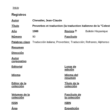
Inicio
Registros
Autor
Chevalier, Jean-Claude
Título
Proverbes et traduction (la traduction italienne de la "Cel
Año
1988
Revista
Bulletin Hispanique
Número
90
Fascículo
Palabras clave
Traducción italiana
;
Proverbios
;
Traducción
;
Refranes
;
Alphonso
Resumen
Dirección
Autor
corporativo
Editorial
Lugar de
edición
Idioma
Idioma del
resumen
Editor de la
Título de la
colección
colección
Volumen de la
Fascículo de
colección
la colección
ISSN
ISBN
Área
Expedición