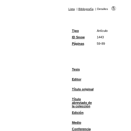
Lista
|
Bibliografía
|
Detalles
Tipo
Artículo
ID Snow
1443
Páginas
59-89
Tesis
Editor
Título original
Título
abreviado de
la colección
Edición
Medio
Conferencia