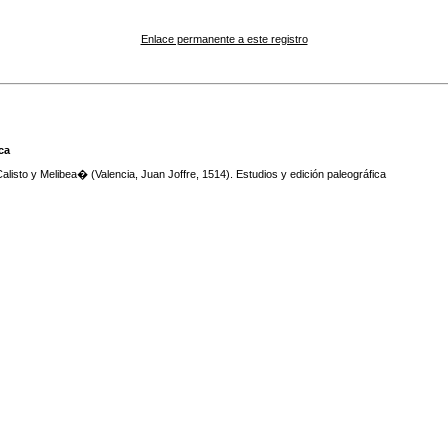
Enlace permanente a este registro
ca
isto y Melibea� (Valencia, Juan Joffre, 1514). Estudios y edición paleográfica