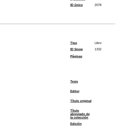
ID único
2078
Tipo
Libro
ID Snow
1332
Páginas
Tesis
Editor
Título original
Título
abreviado de
la colección
Edición