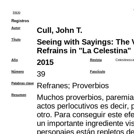
Inicio
Registros
Autor
Cull, John T.
Título
Seeing with Sayings: The 
Refrains in "La Celestina"
Año
2015
Revista
Celestinesc
Número
39
Fascículo
Palabras clave
Refranes
;
Proverbios
Resumen
Muchos proverbios, paremia
actos perlocutivos es decir, 
otro. Para conseguir este e
un importante ingrediente vi
personajes están repletos de 