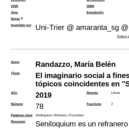
ISSN
ISBN
Área
Expedición
Notas
Insertado por
Uni-Trier @ amaranta_sg @
Enlace p
Autor
Randazzo, María Belén
Título
El imaginario social a fine
tópicos coincidentes en "
Año
2019
Revista
Letras
Número
78
Fascículo
2
Palabras clave
Seniloquium
;
Refranes
;
Proverbios
Resumen
Seniloquium es un refranero