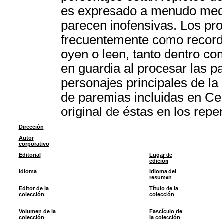
es expresado a menudo medi
parecen inofensivas. Los pro
frecuentemente como recorda
oyen o leen, tanto dentro co
en guardia al procesar las p
personajes principales de la 
de paremias incluidas en Ce
original de éstas en los repe
Dirección
Autor
corporativo
Editorial
Lugar de
edición
Idioma
Idioma del
resumen
Editor de la
Título de la
colección
colección
Volumen de la
Fascículo de
colección
la colección