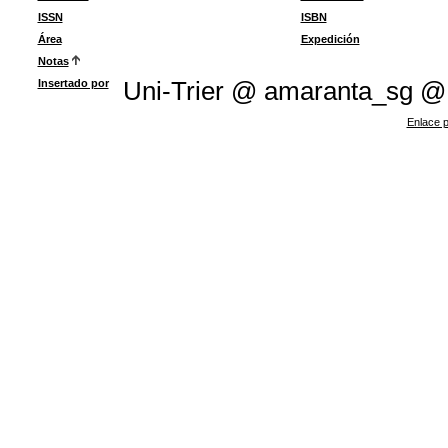
ISSN
ISBN
Área
Expedición
Notas
Insertado por
Uni-Trier @ amaranta_sg @
Enlace p