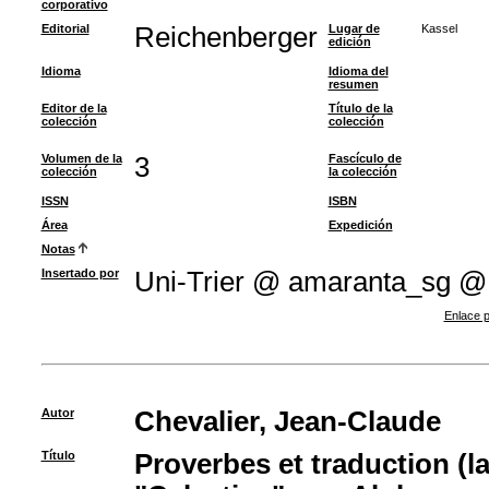
corporativo
Editorial
Reichenberger
Lugar de
Kassel
edición
Idioma
Idioma del
resumen
Editor de la
Título de la
colección
colección
Volumen de la
3
Fascículo de
colección
la colección
ISSN
ISBN
Área
Expedición
Notas
Insertado por
Uni-Trier @ amaranta_sg @
Enlace p
Autor
Chevalier, Jean-Claude
Título
Proverbes et traduction (la