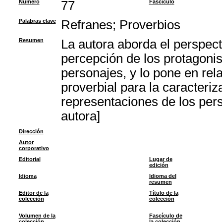
Número
77
Fascículo
Palabras clave
Refranes
;
Proverbios
Resumen
La autora aborda el perspect
percepción de los protagonis
personajes, y lo pone en rela
proverbial para la caracteriza
representaciones de los per
autora]
Dirección
Autor
corporativo
Editorial
Lugar de
edición
Idioma
Idioma del
resumen
Editor de la
Título de la
colección
colección
Volumen de la
Fascículo de
colección
la colección