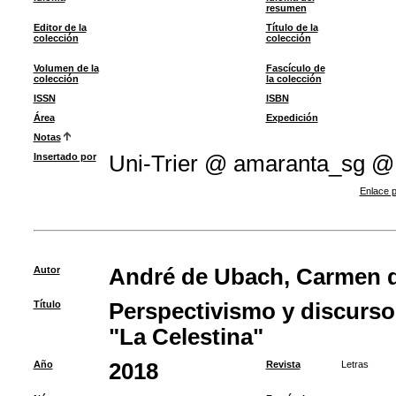
resumen
Editor de la
Título de la
colección
colección
Volumen de la
Fascículo de
colección
la colección
ISSN
ISBN
Área
Expedición
Notas
Insertado por
Uni-Trier @ amaranta_sg @
Enlace p
Autor
André de Ubach, Carmen de
Título
Perspectivismo y discurso 
"La Celestina"
Año
2018
Revista
Letras