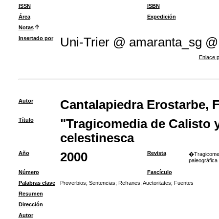
ISSN
ISBN
Área
Expedición
Notas
Insertado por
Uni-Trier @ amaranta_sg @
Enlace p
Autor
Cantalapiedra Erostarbe, 
Título
"Tragicomedia de Calisto y 
celestinesca
Año
2000
Revista
�Tragicomedi
paleográfica
Número
Fascículo
Palabras clave
Proverbios
;
Sentencias
;
Refranes
;
Auctoritates
;
Fuentes
Resumen
Dirección
Autor