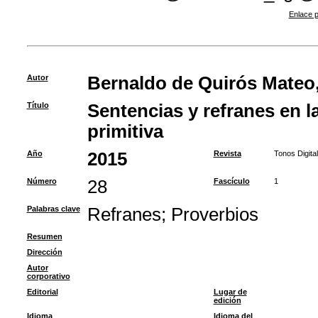
Enlace p
Autor
Bernaldo de Quirós Mateo
Título
Sentencias y refranes en l
primitiva
Año
2015
Revista
Tonos Digital
Número
28
Fascículo
1
Palabras clave
Refranes
;
Proverbios
Resumen
Dirección
Autor
corporativo
Editorial
Lugar de
edición
Idioma
Idioma del