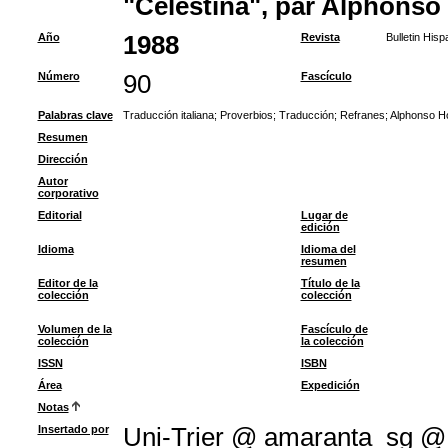
"Celestina", par Alphons
Año
1988
Revista
Bulletin Hisp
Número
90
Fascículo
Palabras clave
Traducción italiana
;
Proverbios
;
Traducción
;
Refranes
;
Alphonso H
Resumen
Dirección
Autor
corporativo
Editorial
Lugar de
edición
Idioma
Idioma del
resumen
Editor de la
Título de la
colección
colección
Volumen de la
Fascículo de
colección
la colección
ISSN
ISBN
Área
Expedición
Notas
Insertado por
Uni-Trier @ amaranta_sg @