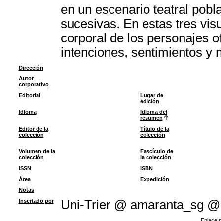
en un escenario teatral pobl
sucesivas. En estas tres vis
corporal de los personajes o
intenciones, sentimientos y 
Dirección
Autor
corporativo
Editorial
Lugar de
edición
Idioma
Idioma del
resumen
Editor de la
Título de la
colección
colección
Volumen de la
Fascículo de
colección
la colección
ISSN
ISBN
Área
Expedición
Notas
Insertado por
Uni-Trier @ amaranta_sg @
Enlace p