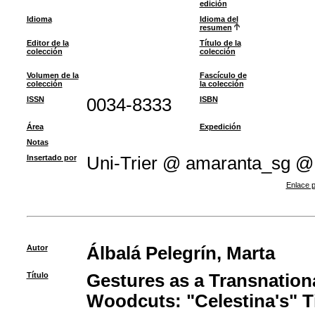
edición
Idioma
Idioma del
resumen
Editor de la
Título de la
colección
colección
Volumen de la
Fascículo de
colección
la colección
ISSN
0034-8333
ISBN
Área
Expedición
Notas
Insertado por
Uni-Trier @ amaranta_sg @
Enlace p
Autor
Álbalá Pelegrín, Marta
Título
Gestures as a Transnatio
Woodcuts: "Celestina's" T