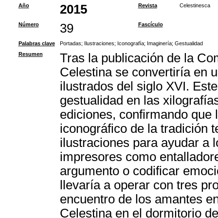
Año
2015
Revista
Celestinesca
Número
39
Fascículo
Palabras clave
Portadas
;
Ilustraciones
;
Iconografía
;
Imaginería
;
Gestualidad
Resumen
Tras la publicación de la Co
Celestina se convertiría en 
ilustrados del siglo XVI. Este
gestualidad en las xilografí
ediciones, confirmando que 
iconográfico de la tradición t
ilustraciones para ayudar a l
impresores como entalladores
argumento o codificar emocio
llevaría a operar con tres pr
encuentro de los amantes en 
Celestina en el dormitorio d