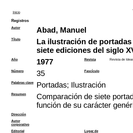
Inicio
Registros
Autor
Abad, Manuel
Título
La ilustración de portadas
siete ediciones del siglo X
Año
1977
Revista
Revista de Idea
Número
35
Fascículo
Palabras clave
Portadas
;
Ilustración
Resumen
Comparación de siete portad
función de su carácter genéri
Dirección
Autor
corporativo
Editorial
Lugar de