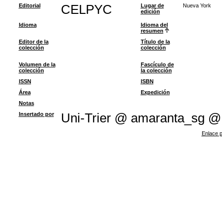
Editorial
CELPYC
Lugar de
Nueva York
edición
Idioma
Idioma del
resumen
Editor de la
Título de la
colección
colección
Volumen de la
Fascículo de
colección
la colección
ISSN
ISBN
Área
Expedición
Notas
Insertado por
Uni-Trier @ amaranta_sg @
Enlace p