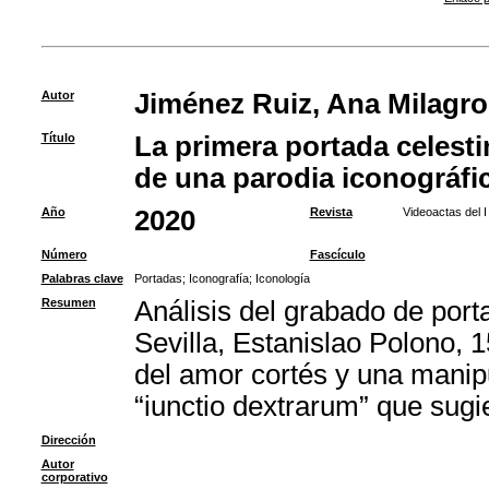
Autor
Jiménez Ruiz, Ana Milagro
Título
La primera portada celesti
de una parodia iconográfi
Año
2020
Revista
Videoactas del 
Número
Fascículo
Palabras clave
Portadas
;
Iconografía
;
Iconología
Resumen
Análisis del grabado de port
Sevilla, Estanislao Polono, 
del amor cortés y una manip
“iunctio dextrarum” que sugi
Dirección
Autor
corporativo