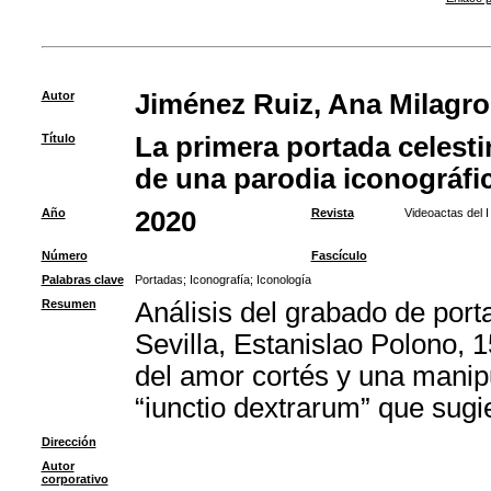
Autor
Jiménez Ruiz, Ana Milagro
Título
La primera portada celesti
de una parodia iconográfi
Año
2020
Revista
Videoactas del 
Número
Fascículo
Palabras clave
Portadas
;
Iconografía
;
Iconología
Resumen
Análisis del grabado de port
Sevilla, Estanislao Polono, 
del amor cortés y una manip
“iunctio dextrarum” que sugi
Dirección
Autor
corporativo