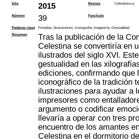
Año
2015
Revista
Celestinesca
Número
39
Fascículo
Palabras clave
Portadas
;
Ilustraciones
;
Iconografía
;
Imaginería
;
Gestualidad
Resumen
Tras la publicación de la Co
Celestina se convertiría en 
ilustrados del siglo XVI. Este
gestualidad en las xilografí
ediciones, confirmando que 
iconográfico de la tradición t
ilustraciones para ayudar a l
impresores como entalladores
argumento o codificar emocio
llevaría a operar con tres pr
encuentro de los amantes en 
Celestina en el dormitorio d