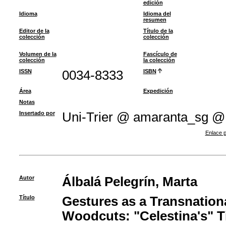
edición
Idioma
Idioma del
resumen
Editor de la
Título de la
colección
colección
Volumen de la
Fascículo de
colección
la colección
ISSN
0034-8333
ISBN
Área
Expedición
Notas
Insertado por
Uni-Trier @ amaranta_sg @
Enlace p
Autor
Álbalá Pelegrín, Marta
Título
Gestures as a Transnatio
Woodcuts: "Celestina's" T