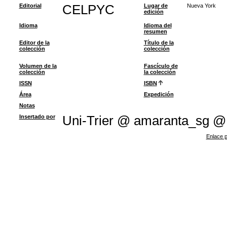
Editorial
CELPYC
Lugar de
Nueva York
edición
Idioma
Idioma del
resumen
Editor de la
Título de la
colección
colección
Volumen de la
Fascículo de
colección
la colección
ISSN
ISBN
Área
Expedición
Notas
Insertado por
Uni-Trier @ amaranta_sg @
Enlace p