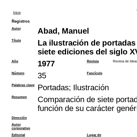
Inicio
Registros
Autor
Abad, Manuel
Título
La ilustración de portadas
siete ediciones del siglo X
Año
1977
Revista
Revista de Idea
Número
35
Fascículo
Palabras clave
Portadas
;
Ilustración
Resumen
Comparación de siete portad
función de su carácter genéri
Dirección
Autor
corporativo
Editorial
Lugar de