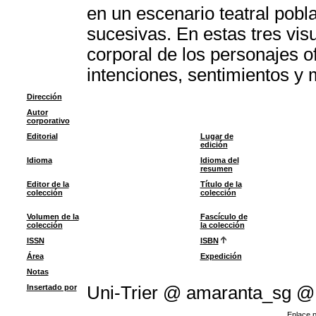
en un escenario teatral pobl
sucesivas. En estas tres vis
corporal de los personajes o
intenciones, sentimientos y 
Dirección
Autor
corporativo
Editorial
Lugar de
edición
Idioma
Idioma del
resumen
Editor de la
Título de la
colección
colección
Volumen de la
Fascículo de
colección
la colección
ISSN
ISBN
Área
Expedición
Notas
Insertado por
Uni-Trier @ amaranta_sg @
Enlace p