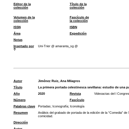
Editor de la
Título de la
colección
colección
Volumen de la
Fascículo de
colección
la colección
ISSN
ISBN
Área
Expedición
Notas
Insertado por
Uni-Trier @ amaranta_sg @
Autor
Jiménez Ruiz, Ana Milagros
Título
La primera portada celestinesca sevillana: estudio de una p
Año
2020
Revista
Videoactas del I Congre
Número
Fascículo
Palabras clave
Portadas
;
Iconografía
;
Iconología
Resumen
Análisis del grabado de portada de la edición de la “Comedia” de 
comicidad.
Dirección
Autor