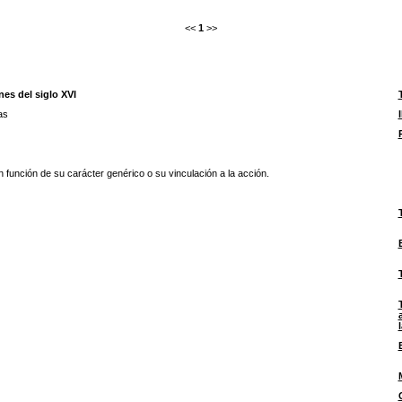
<<
1
>>
nes del siglo XVI
as
 función de su carácter genérico o su vinculación a la acción.