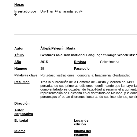
Notas
Insertado por
Uni-Trier @ amaranta_sg @
Autor
Álbalá Pelegrín, Marta
Título
Gestures as a Transnational Language through Woodcuts: "C
Año
2015
Revista
Celestinesca
Número
39
Fascículo
Palabras clave
Portadas
;
Ilustraciones
;
Iconografía
;
Imaginería
;
Gestualidad
Resumen
Tras la publicación de la Comedia de Calisto y Melibea en 1499, La
portadas de sus primeras ediciones, confirmando que la mayoría se 
como entalladores gozaban de flexibilidad al resumir el argumento
representación de Celestina en el dormitorio de Melibea, y la co
personajes ofrecían diferentes lecturas de sus intenciones, sent
Dirección
Autor
corporativo
Editorial
Lugar de
edición
Idioma
Idioma del
resumen