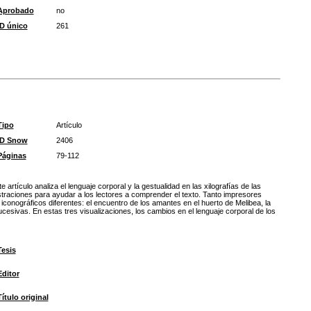
Aprobado
no
ID único
261
Tipo
Artículo
ID Snow
2406
Páginas
79-112
artículo analiza el lenguaje corporal y la gestualidad en las xilografías de las
lustraciones para ayudar a los lectores a comprender el texto. Tanto impresores
iconográficos diferentes: el encuentro de los amantes en el huerto de Melibea, la
cesivas. En estas tres visualizaciones, los cambios en el lenguaje corporal de los
Tesis
Editor
Título original