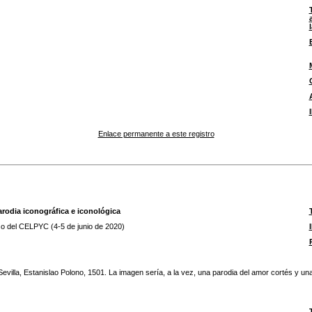
Enlace permanente a este registro
arodia iconográfica e iconológica
so del CELPYC (4-5 de junio de 2020)
Sevilla, Estanislao Polono, 1501. La imagen sería, a la vez, una parodia del amor cortés y u