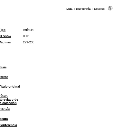
Lista
|
Bibliografía
|
Detalles
Tipo
Artículo
ID Snow
0001
Páginas
229-235
Tesis
Editor
Título original
Título
abreviado de
la colección
Edición
Medio
Conferencia