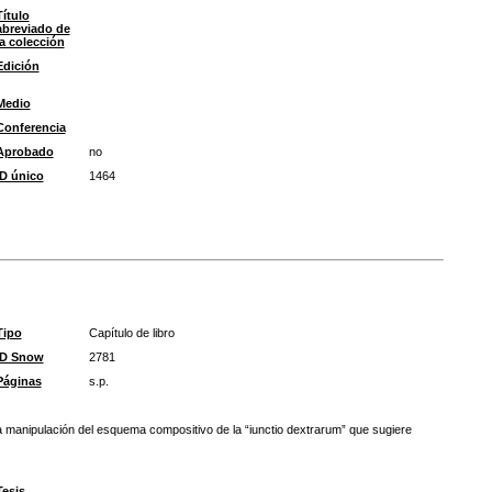
Título
abreviado de
la colección
Edición
Medio
Conferencia
Aprobado
no
ID único
1464
Tipo
Capítulo de libro
ID Snow
2781
Páginas
s.p.
na manipulación del esquema compositivo de la “iunctio dextrarum” que sugiere
Tesis