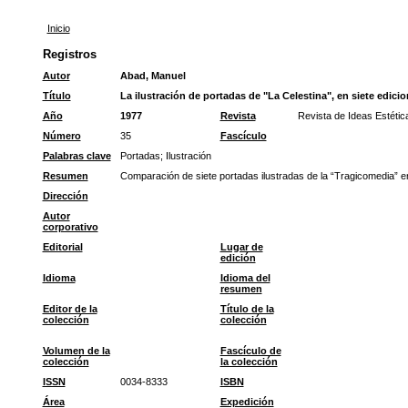
Inicio
Registros
Autor
Abad, Manuel
Título
La ilustración de portadas de "La Celestina", en siete edicio
Año
1977
Revista
Revista de Ideas Estétic
Número
35
Fascículo
Palabras clave
Portadas
;
Ilustración
Resumen
Comparación de siete portadas ilustradas de la “Tragicomedia” en
Dirección
Autor
corporativo
Editorial
Lugar de
edición
Idioma
Idioma del
resumen
Editor de la
Título de la
colección
colección
Volumen de la
Fascículo de
colección
la colección
ISSN
0034-8333
ISBN
Área
Expedición