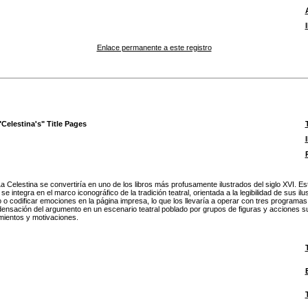
Enlace permanente a este registro
elestina's" Title Pages
 Celestina se convertiría en uno de los libros más profusamente ilustrados del siglo XVI. Este 
integra en el marco iconográfico de la tradición teatral, orientada a la legibilidad de sus i
 o codificar emociones en la página impresa, lo que los llevaría a operar con tres programas 
ndensación del argumento en un escenario teatral poblado por grupos de figuras y acciones su
imientos y motivaciones.