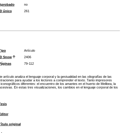
Aprobado
no
ID único
261
Tipo
Artículo
ID Snow
2406
Páginas
79-112
artículo analiza el lenguaje corporal y la gestualidad en las xilografías de las
lustraciones para ayudar a los lectores a comprender el texto. Tanto impresores
iconográficos diferentes: el encuentro de los amantes en el huerto de Melibea, la
cesivas. En estas tres visualizaciones, los cambios en el lenguaje corporal de los
Tesis
Editor
Título original