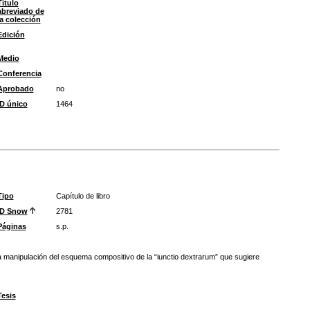
Título
abreviado de
la colección
Edición
Medio
Conferencia
Aprobado
no
ID único
1464
Tipo
Capítulo de libro
ID Snow
2781
Páginas
s.p.
na manipulación del esquema compositivo de la “iunctio dextrarum” que sugiere
Tesis