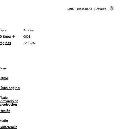
Lista
|
Bibliografía
|
Detalles
Tipo
Artículo
ID Snow
0001
Páginas
229-235
Tesis
Editor
Título original
Título
abreviado de
la colección
Edición
Medio
Conferencia