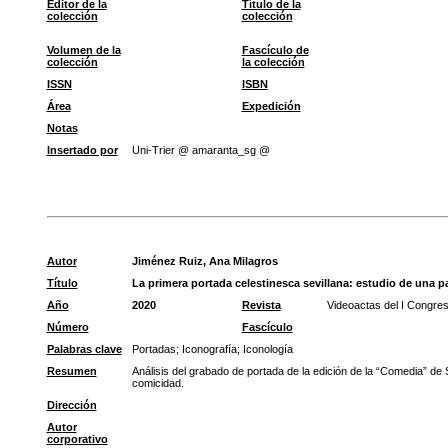
Editor de la
Título de la
colección
colección
Volumen de la
Fascículo de
colección
la colección
ISSN
ISBN
Área
Expedición
Notas
Insertado por
Uni-Trier @ amaranta_sg @
Autor
Jiménez Ruiz, Ana Milagros
Título
La primera portada celestinesca sevillana: estudio de una p
Año
2020
Revista
Videoactas del I Congre
Número
Fascículo
Palabras clave
Portadas
;
Iconografía
;
Iconología
Resumen
Análisis del grabado de portada de la edición de la “Comedia” de 
comicidad.
Dirección
Autor
corporativo