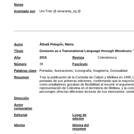
Notas
Insertado por
Uni-Trier @ amaranta_sg @
Autor
Álbalá Pelegrín, Marta
Título
Gestures as a Transnational Language through Woodcuts: "C
Año
2015
Revista
Celestinesca
Número
39
Fascículo
Palabras clave
Portadas
;
Ilustraciones
;
Iconografía
;
Imaginería
;
Gestualidad
Resumen
Tras la publicación de la Comedia de Calisto y Melibea en 1499, La
portadas de sus primeras ediciones, confirmando que la mayoría se 
como entalladores gozaban de flexibilidad al resumir el argumento
representación de Celestina en el dormitorio de Melibea, y la co
personajes ofrecían diferentes lecturas de sus intenciones, sent
Dirección
Autor
corporativo
Editorial
Lugar de
edición
Idioma
Idioma del
resumen