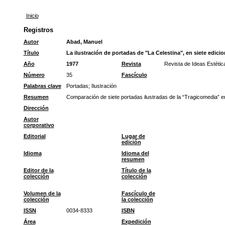
Inicio
Registros
Autor
Abad, Manuel
Título
La ilustración de portadas de "La Celestina", en siete edicio
Año
1977
Revista
Revista de Ideas Estétic
Número
35
Fascículo
Palabras clave
Portadas
;
Ilustración
Resumen
Comparación de siete portadas ilustradas de la “Tragicomedia” en
Dirección
Autor
corporativo
Editorial
Lugar de
edición
Idioma
Idioma del
resumen
Editor de la
Título de la
colección
colección
Volumen de la
Fascículo de
colección
la colección
ISSN
0034-8333
ISBN
Área
Expedición