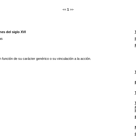
<<
1
>>
nes del siglo XVI
as
 función de su carácter genérico o su vinculación a la acción.