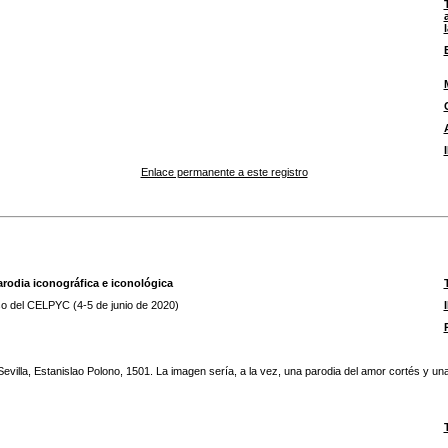
Enlace permanente a este registro
arodia iconográfica e iconológica
so del CELPYC (4-5 de junio de 2020)
Sevilla, Estanislao Polono, 1501. La imagen sería, a la vez, una parodia del amor cortés y u