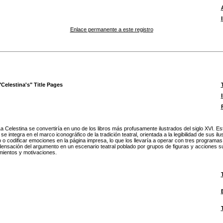
Enlace permanente a este registro
elestina's" Title Pages
 Celestina se convertiría en uno de los libros más profusamente ilustrados del siglo XVI. Este 
integra en el marco iconográfico de la tradición teatral, orientada a la legibilidad de sus i
 o codificar emociones en la página impresa, lo que los llevaría a operar con tres programas 
ndensación del argumento en un escenario teatral poblado por grupos de figuras y acciones su
imientos y motivaciones.