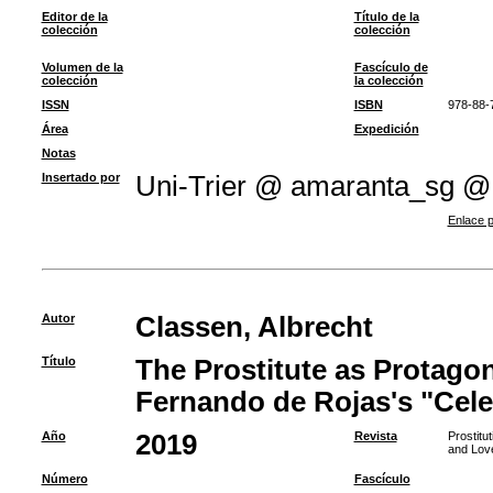
Editor de la
Título de la
colección
colección
Volumen de la
Fascículo de
colección
la colección
ISSN
ISBN
978-88-
Área
Expedición
Notas
Insertado por
Uni-Trier @ amaranta_sg @
Enlace p
Autor
Classen, Albrecht
Título
The Prostitute as Protagon
Fernando de Rojas's "Cele
Año
2019
Revista
Prostitu
and Lov
Número
Fascículo