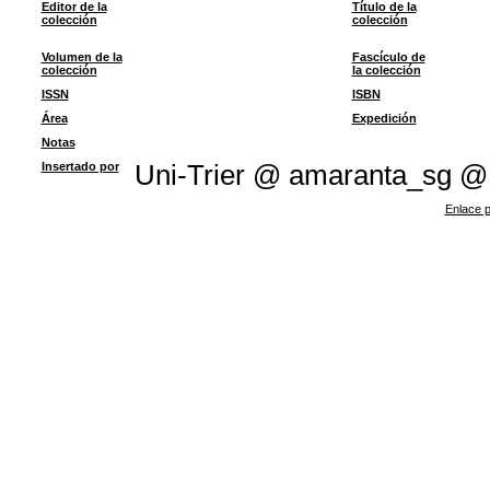
Editor de la
Título de la
colección
colección
Volumen de la
Fascículo de
colección
la colección
ISSN
ISBN
Área
Expedición
Notas
Insertado por
Uni-Trier @ amaranta_sg @
Enlace p