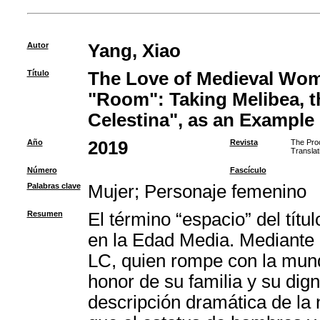
Autor
Yang, Xiao
Título
The Love of Medieval Wom
"Room": Taking Melibea, t
Celestina", as an Example
Año
2019
Revista
The Proc
Translat
Número
Fascículo
Palabras clave
Mujer
;
Personaje femenino
Resumen
El término “espacio” del títu
en la Edad Media. Mediante 
LC, quien rompe con la munda
honor de su familia y su dig
descripción dramática de la