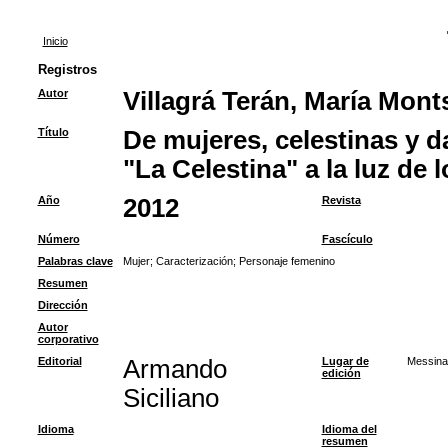
Inicio
Registros
Autor
Villagrá Terán, María Mont
Título
De mujeres, celestinas y 
"La Celestina" a la luz de
Año
2012
Revista
Número
Fascículo
Palabras clave
Mujer
;
Caracterización
;
Personaje femenino
Resumen
Dirección
Autor
corporativo
Editorial
Armando
Lugar de
Messina
edición
Siciliano
Idioma
Idioma del
resumen