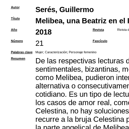
Autor
Serés, Guillermo
Título
Melibea, una Beatriz en el 
Año
2018
Revista
Rivista d
Número
21
Fascículo
Palabras clave
Mujer
;
Caracterización
;
Personaje femenino
Resumen
De las respectivas lecturas d
sentimentales, bizantinas, mo
como Melibea, pudieron inte
alternativa o consecutivame
cotidiano. Es un tipo de lect
los casos de amor real, como 
Celestina, no hay soluciones 
recurre a la bruja Celestina
la parte angelical de Melibe