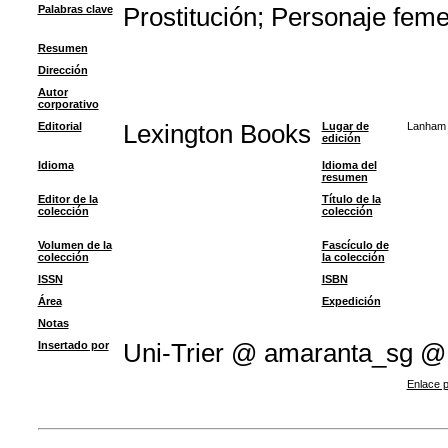
Palabras clave
Prostitución
;
Personaje feme
Resumen
Dirección
Autor
corporativo
Editorial
Lexington Books
Lugar de
Lanham
edición
Idioma
Idioma del
resumen
Editor de la
Título de la
colección
colección
Volumen de la
Fascículo de
colección
la colección
ISSN
ISBN
Área
Expedición
Notas
Insertado por
Uni-Trier @ amaranta_sg @
Enlace p