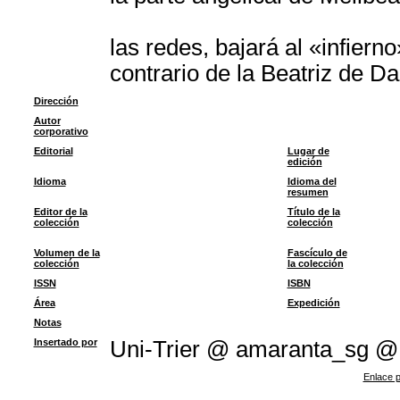
las redes, bajará al «infier
contrario de la Beatriz de D
Dirección
Autor
corporativo
Editorial
Lugar de
edición
Idioma
Idioma del
resumen
Editor de la
Título de la
colección
colección
Volumen de la
Fascículo de
colección
la colección
ISSN
ISBN
Área
Expedición
Notas
Insertado por
Uni-Trier @ amaranta_sg @
Enlace p