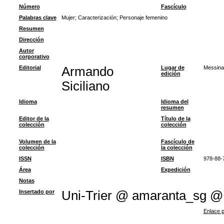
Número
Fascículo
Palabras clave
Mujer
;
Caracterización
;
Personaje femenino
Resumen
Dirección
Autor
corporativo
Editorial
Armando
Lugar de
Messina
edición
Siciliano
Idioma
Idioma del
resumen
Editor de la
Título de la
colección
colección
Volumen de la
Fascículo de
colección
la colección
ISSN
ISBN
978-88-
Área
Expedición
Notas
Insertado por
Uni-Trier @ amaranta_sg @
Enlace p