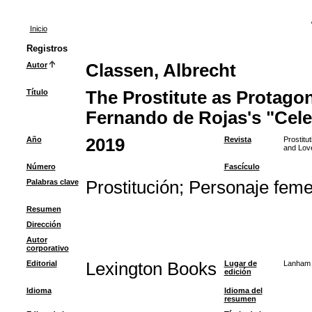
Inicio
Registros
Autor
Classen, Albrecht
Título
The Prostitute as Protagon
Fernando de Rojas's "Cele
Año
2019
Revista
Prostitu
and Lov
Número
Fascículo
Palabras clave
Prostitución
;
Personaje feme
Resumen
Dirección
Autor
corporativo
Editorial
Lexington Books
Lugar de
Lanham
edición
Idioma
Idioma del
resumen