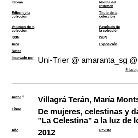
Idioma
Idioma del
resumen
Editor de la
Título de la
colección
colección
Volumen de la
Fascículo de
colección
la colección
ISSN
ISBN
Área
Expedición
Notas
Insertado por
Uni-Trier @ amaranta_sg @
Enlace p
Autor
Villagrá Terán, María Mont
Título
De mujeres, celestinas y 
"La Celestina" a la luz de
Año
2012
Revista