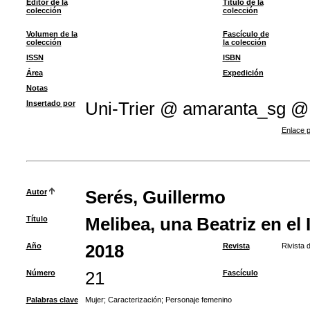
Editor de la
Título de la
colección
colección
Volumen de la
Fascículo de
colección
la colección
ISSN
ISBN
Área
Expedición
Notas
Insertado por
Uni-Trier @ amaranta_sg @
Enlace p
Autor
Serés, Guillermo
Título
Melibea, una Beatriz en el 
Año
2018
Revista
Rivista d
Número
21
Fascículo
Palabras clave
Mujer
;
Caracterización
;
Personaje femenino