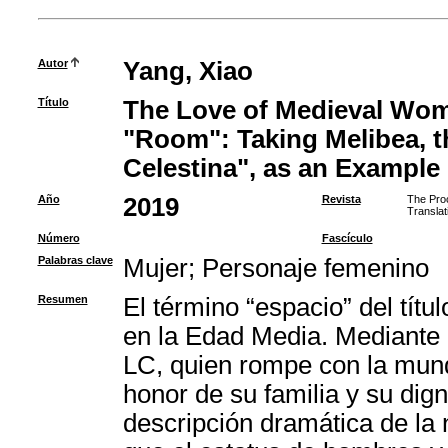
Autor
Yang, Xiao
Título
The Love of Medieval Wom
"Room": Taking Melibea, t
Celestina", as an Example
Año
2019
Revista
The Proc
Translat
Número
Fascículo
Palabras clave
Mujer
;
Personaje femenino
Resumen
El término “espacio” del títu
en la Edad Media. Mediante 
LC, quien rompe con la munda
honor de su familia y su dig
descripción dramática de la