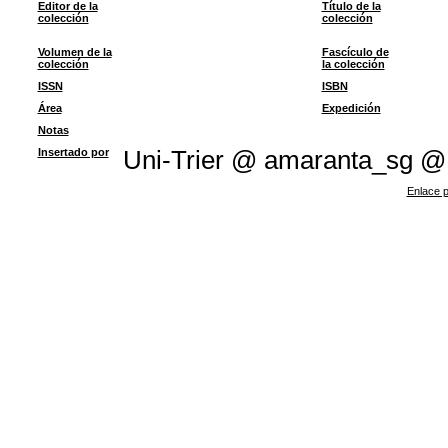
Editor de la
Título de la
colección
colección
Volumen de la
Fascículo de
colección
la colección
ISSN
ISBN
Área
Expedición
Notas
Insertado por
Uni-Trier @ amaranta_sg @
Enlace p