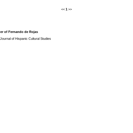
<<
1
>>
der of Fernando de Rojas
Journal of Hispanic Cultural Studies