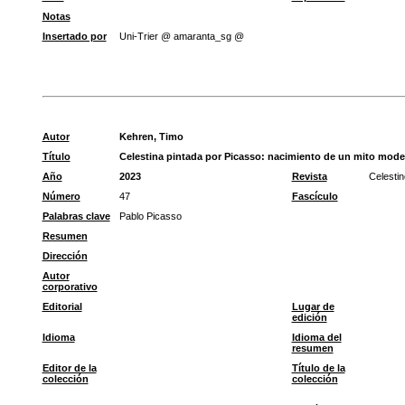
Notas
Insertado por
Uni-Trier @ amaranta_sg @
Autor
Kehren, Timo
Título
Celestina pintada por Picasso: nacimiento de un mito mod
Año
2023
Revista
Celesti
Número
47
Fascículo
Palabras clave
Pablo Picasso
Resumen
Dirección
Autor
corporativo
Editorial
Lugar de
edición
Idioma
Idioma del
resumen
Editor de la
Título de la
colección
colección