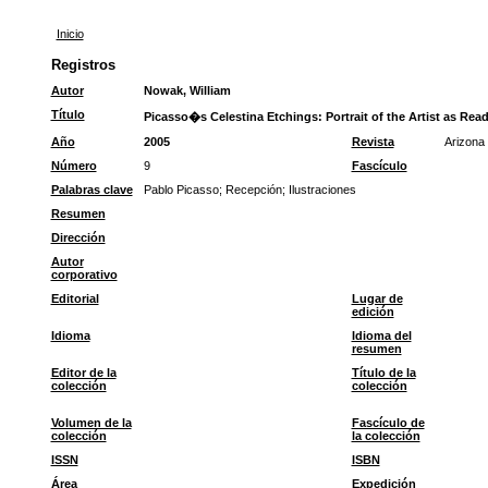
Inicio
Registros
Autor
Nowak, William
Título
Picasso�s Celestina Etchings: Portrait of the Artist as Rea
Año
2005
Revista
Arizona 
Número
9
Fascículo
Palabras clave
Pablo Picasso
;
Recepción
;
Ilustraciones
Resumen
Dirección
Autor
corporativo
Editorial
Lugar de
edición
Idioma
Idioma del
resumen
Editor de la
Título de la
colección
colección
Volumen de la
Fascículo de
colección
la colección
ISSN
ISBN
Área
Expedición