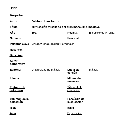
Inicio
Registro
Autor
Gabino, Juan Pedro
Título
Mitificación y realidad del eros masculino medieval
Año
1997
Revista
El cortejo de Afrodit
Número
Fascículo
Palabras clave
Virilidad
;
Masculinidad
;
Personajes
Resumen
Dirección
Autor
corporativo
Editorial
Universidad de Málaga
Lugar de
Málaga
edición
Idioma
Idioma del
resumen
Editor de la
Título de la
colección
colección
Volumen de la
Fascículo de
colección
la colección
ISSN
ISBN
Área
Expedición