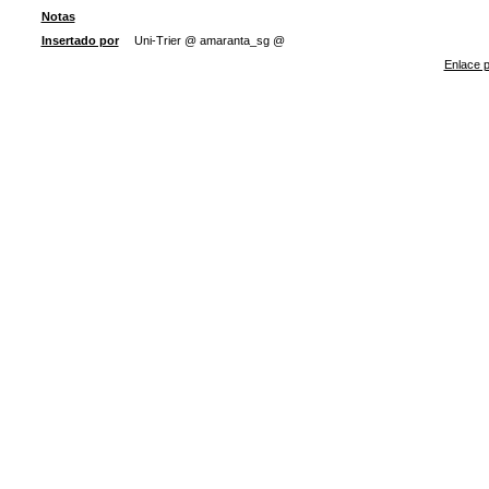
Notas
Insertado por
Uni-Trier @ amaranta_sg @
Enlace p