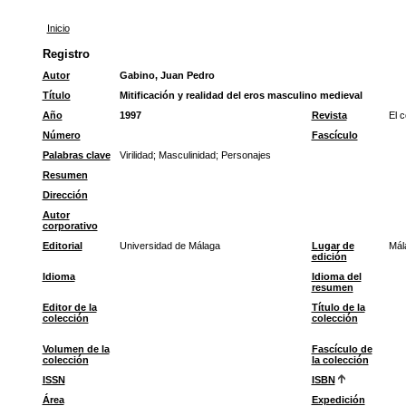
Inicio
Registro
Autor
Gabino, Juan Pedro
Título
Mitificación y realidad del eros masculino medieval
Año
1997
Revista
El c
Número
Fascículo
Palabras clave
Virilidad
;
Masculinidad
;
Personajes
Resumen
Dirección
Autor
corporativo
Editorial
Universidad de Málaga
Lugar de
Mál
edición
Idioma
Idioma del
resumen
Editor de la
Título de la
colección
colección
Volumen de la
Fascículo de
colección
la colección
ISSN
ISBN
Área
Expedición