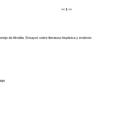
<<
1
>>
ortejo de Afrodita. Ensayos sobre literatura hispánica y erotismo
aga