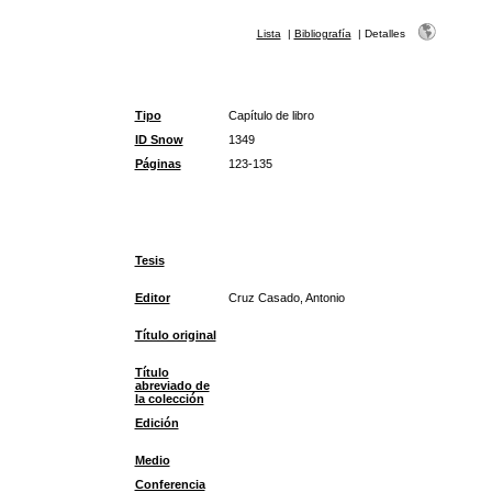
Lista
|
Bibliografía
|
Detalles
Tipo
Capítulo de libro
ID Snow
1349
Páginas
123-135
Tesis
Editor
Cruz Casado, Antonio
Título original
Título
abreviado de
la colección
Edición
Medio
Conferencia