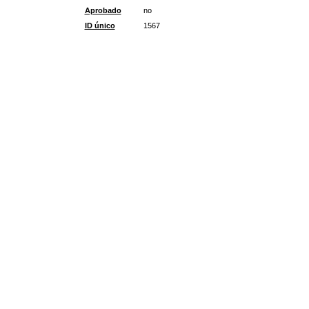
Aprobado
no
ID único
1567