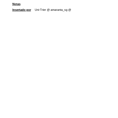
Notas
Insertado por
Uni-Trier @ amaranta_sg @