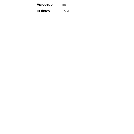
Aprobado
no
ID único
1567