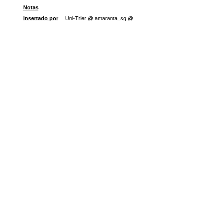
Notas
Insertado por
Uni-Trier @ amaranta_sg @