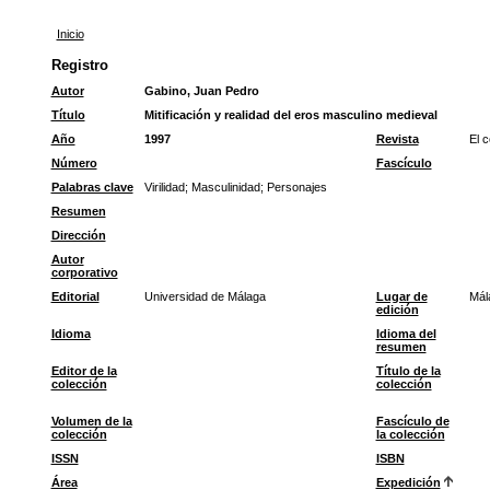
Inicio
Registro
Autor
Gabino, Juan Pedro
Título
Mitificación y realidad del eros masculino medieval
Año
1997
Revista
El c
Número
Fascículo
Palabras clave
Virilidad
;
Masculinidad
;
Personajes
Resumen
Dirección
Autor
corporativo
Editorial
Universidad de Málaga
Lugar de
Mál
edición
Idioma
Idioma del
resumen
Editor de la
Título de la
colección
colección
Volumen de la
Fascículo de
colección
la colección
ISSN
ISBN
Área
Expedición