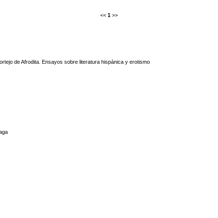
<<
1
>>
ortejo de Afrodita. Ensayos sobre literatura hispánica y erotismo
aga