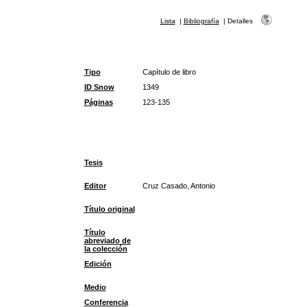
Lista
|
Bibliografía
|
Detalles
Tipo
Capítulo de libro
ID Snow
1349
Páginas
123-135
Tesis
Editor
Cruz Casado, Antonio
Título original
Título
abreviado de
la colección
Edición
Medio
Conferencia