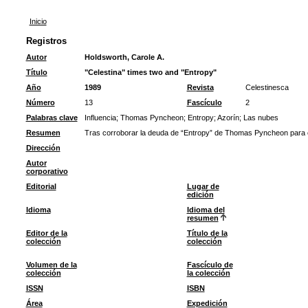
Inicio
Registros
Autor
Holdsworth, Carole A.
Título
"Celestina" times two and "Entropy"
Año
1989
Revista
Celestinesca
Número
13
Fascículo
2
Palabras clave
Influencia
;
Thomas Pyncheon
;
Entropy
;
Azorín
;
Las nubes
Resumen
Tras corroborar la deuda de “Entropy” de Thomas Pyncheon para con
Dirección
Autor
corporativo
Editorial
Lugar de
edición
Idioma
Idioma del
resumen
Editor de la
Título de la
colección
colección
Volumen de la
Fascículo de
colección
la colección
ISSN
ISBN
Área
Expedición