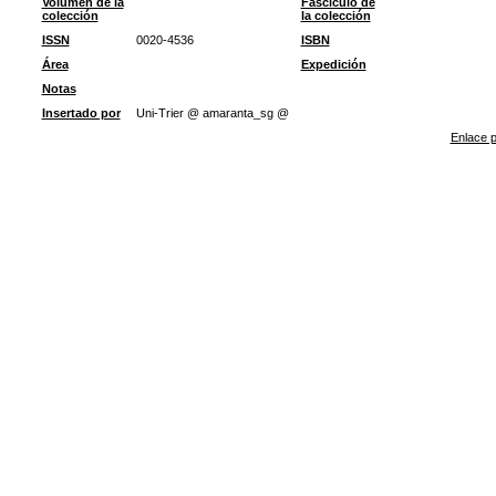
Volumen de la
Fascículo de
colección
la colección
ISSN
0020-4536
ISBN
Área
Expedición
Notas
Insertado por
Uni-Trier @ amaranta_sg @
Enlace p