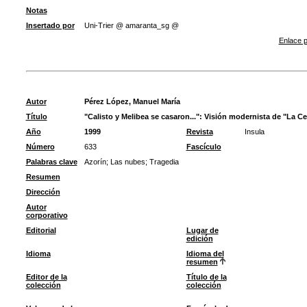
Notas
Insertado por
Uni-Trier @ amaranta_sg @
Enlace p
Autor
Pérez López, Manuel María
Título
"Calisto y Melibea se casaron...": Visión modernista de "La Ce
Año
1999
Revista
Insula
Número
633
Fascículo
Palabras clave
Azorín
;
Las nubes
;
Tragedia
Resumen
Dirección
Autor
corporativo
Editorial
Lugar de
edición
Idioma
Idioma del
resumen
Editor de la
Título de la
colección
colección