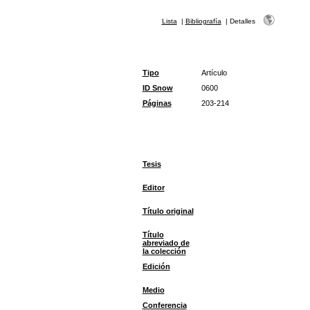
Lista
|
Bibliografía
|
Detalles
Tipo
Artículo
ID Snow
0600
Páginas
203-214
Tesis
Editor
Título original
Título
abreviado de
la colección
Edición
Medio
Conferencia