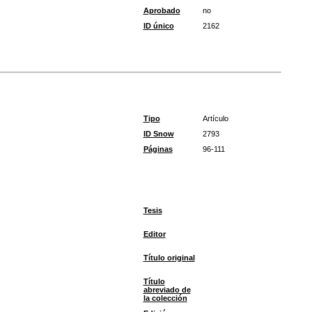
Aprobado
no
ID único
2162
Tipo
Artículo
ID Snow
2793
Páginas
96-111
Tesis
Editor
Título original
Título
abreviado de
la colección