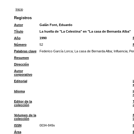
Inicio
Registros
Autor
Galán Font, Eduardo
Título
La huella de "La Celestina" en "La casa de Bernarda Alba"
Año
1990
Número
52
Palabras clave
Federico García Lorca
;
La casa de Bernarda Alba
;
Influencia
;
Per
Resumen
Dirección
Autor
corporativo
Editorial
Idioma
Editor de la
colección
Volumen de la
colección
ISSN
0034-849x
Área