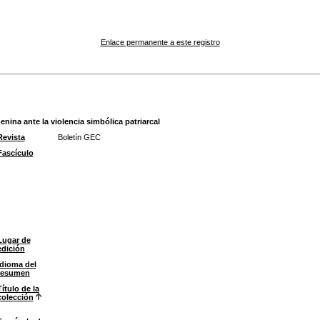
Enlace permanente a este registro
enina ante la violencia simbólica patriarcal
Revista
Boletín GEC
Fascículo
Lugar de
edición
Idioma del
resumen
Título de la
colección