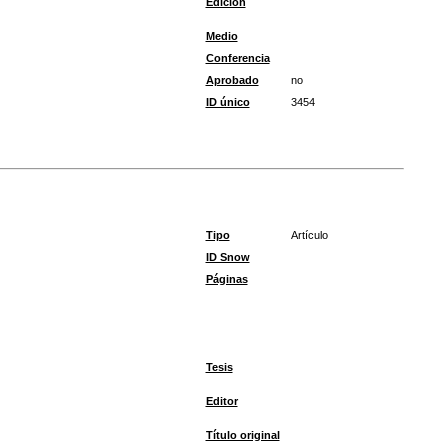
Edición
Medio
Conferencia
Aprobado
no
ID único
3454
Tipo
Artículo
ID Snow
Páginas
Tesis
Editor
Título original