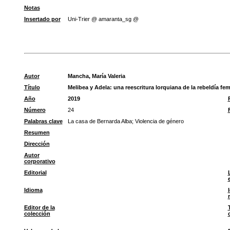
Notas
Insertado por
Uni-Trier @ amaranta_sg @
Autor
Mancha, María Valeria
Título
Melibea y Adela: una reescritura lorquiana de la rebeldía fem
Año
2019
Número
24
Palabras clave
La casa de Bernarda Alba
;
Violencia de género
Resumen
Dirección
Autor
corporativo
Editorial
Idioma
Editor de la
colección