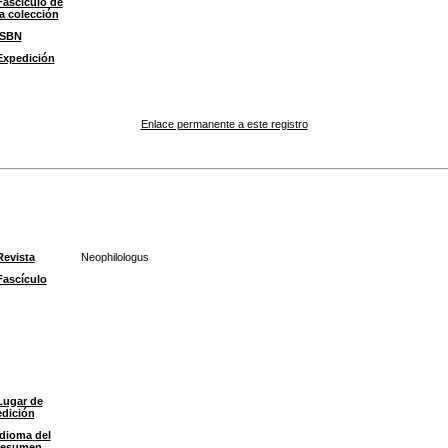
Fascículo de
la colección
ISBN
Expedición
Enlace permanente a este registro
Revista
Neophilologus
Fascículo
Lugar de
edición
Idioma del
resumen