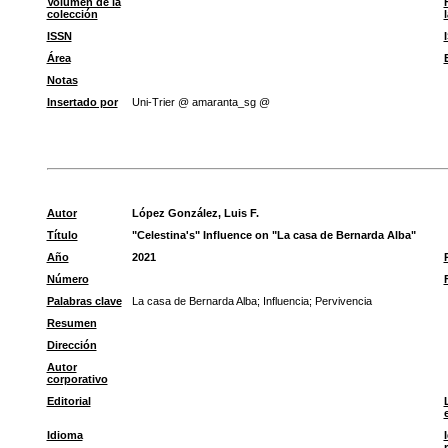
Volumen de la
colección
ISSN
Área
Notas
Insertado por
Uni-Trier @ amaranta_sg @
Autor
López González, Luis F.
Título
"Celestina's" Influence on "La casa de Bernarda Alba"
Año
2021
Número
Palabras clave
La casa de Bernarda Alba
;
Influencia
;
Pervivencia
Resumen
Dirección
Autor
corporativo
Editorial
Idioma