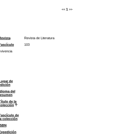
<<
1
>>
Revista
Revista de Literatura
Fascículo
103
vivencia
Lugar de
edición
Idioma del
resumen
Título de la
colección
Fascículo de
la colección
ISBN
Expedición