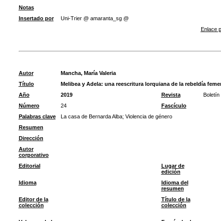
Notas
Insertado por
Uni-Trier @ amaranta_sg @
Enlace p
Autor
Mancha, María Valeria
Título
Melibea y Adela: una reescritura lorquiana de la rebeldía femen
Año
2019
Revista
Boletí
Número
24
Fascículo
Palabras clave
La casa de Bernarda Alba
;
Violencia de género
Resumen
Dirección
Autor
corporativo
Editorial
Lugar de
edición
Idioma
Idioma del
resumen
Editor de la
Título de la
colección
colección