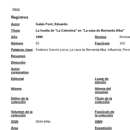
Inicio
Registros
Autor
Galán Font, Eduardo
Título
La huella de "La Celestina" en "La casa de Bernarda Alba"
Año
1990
Revista
Revista
Número
52
Fascículo
103
Palabras clave
Federico García Lorca
;
La casa de Bernarda Alba
;
Influencia
;
Perv
Resumen
Dirección
Autor
corporativo
Editorial
Lugar de
edición
Idioma
Idioma del
resumen
Editor de la
Título de la
colección
colección
Volumen de la
Fascículo de
colección
la colección
ISSN
0034-849x
ISBN
Área
Expedición