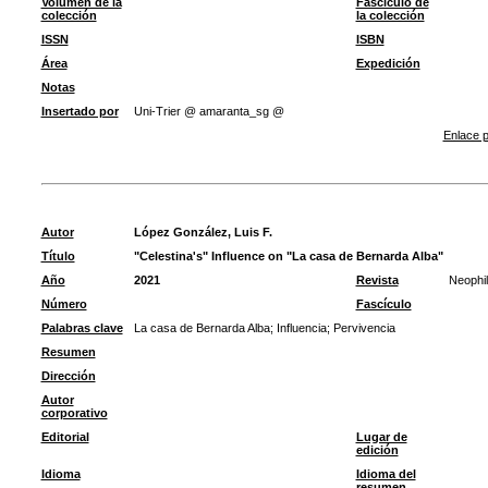
Volumen de la
Fascículo de
colección
la colección
ISSN
ISBN
Área
Expedición
Notas
Insertado por
Uni-Trier @ amaranta_sg @
Enlace p
Autor
López González, Luis F.
Título
"Celestina's" Influence on "La casa de Bernarda Alba"
Año
2021
Revista
Neophi
Número
Fascículo
Palabras clave
La casa de Bernarda Alba
;
Influencia
;
Pervivencia
Resumen
Dirección
Autor
corporativo
Editorial
Lugar de
edición
Idioma
Idioma del
resumen