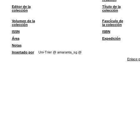
Editor de la
Título de la
colección
colección
Volumen de la
Fascículo de
colección
la colección
ISSN
ISBN
Área
Expedición
Notas
Insertado por
Uni-Trier @ amaranta_sg @
Enlace p