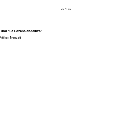
<<
1
>>
" und "La Lozana andaluza"
Frühen Neuzeit