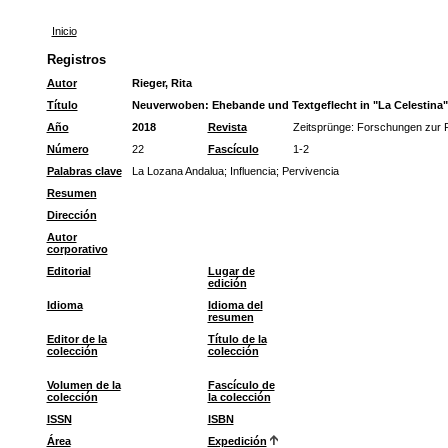
Inicio
Registros
Autor
Rieger, Rita
Título
Neuverwoben: Ehebande und Textgeflecht in "La Celestina
Año
2018
Revista
Zeitsprünge: Forschungen zur 
Número
22
Fascículo
1-2
Palabras clave
La Lozana Andalua
;
Influencia
;
Pervivencia
Resumen
Dirección
Autor
corporativo
Editorial
Lugar de
edición
Idioma
Idioma del
resumen
Editor de la
Título de la
colección
colección
Volumen de la
Fascículo de
colección
la colección
ISSN
ISBN
Área
Expedición