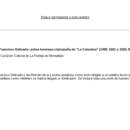
Enlace permanente a este registro
rancisco Delicado: prima hermana criptojudía de "La Celestina" (1499, 1501 o 1502, Bu
 Carácter Cultural de La Puebla de Montalbán
ncisco Delicado y del Retrato de la Lozana andaluza como texto dirigido a un público lector 
astellano como «deleite» se habría llegado a «Delicado». Se incluye toda una serie de fuente