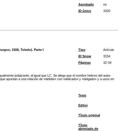
Aprobado
no
ID único
3320
rgos; 1500, Toledo). Parte I
Tipo
Artículo
ID Snow
3154
Páginas
32-34
igualmente judaizante, al igual que LC. Se alega que el nombre hebreo del autor
s que apuntan a una relación de «deleite» con «delicado» y «delgado» y a usos en
Tesis
Editor
Título original
Título
abreviado de