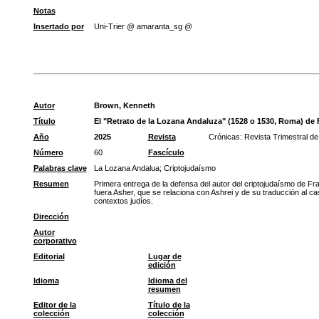
Notas
Insertado por
Uni-Trier @ amaranta_sg @
Autor
Brown, Kenneth
Título
El "Retrato de la Lozana Andaluza" (1528 o 1530, Roma) de F
Año
2025
Revista
Crónicas: Revista Trimestral de
Número
60
Fascículo
Palabras clave
La Lozana Andalua
;
Criptojudaísmo
Resumen
Primera entrega de la defensa del autor del criptojudaísmo de Fra
fuera Asher, que se relaciona con Ashrei y de su traducción al c
contextos judíos.
Dirección
Autor
corporativo
Editorial
Lugar de
edición
Idioma
Idioma del
resumen
Editor de la
Título de la
colección
colección