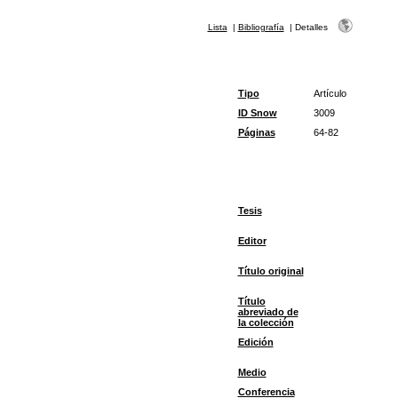
Lista
|
Bibliografía
|
Detalles
Tipo
Artículo
ID Snow
3009
Páginas
64-82
Tesis
Editor
Título original
Título
abreviado de
la colección
Edición
Medio
Conferencia