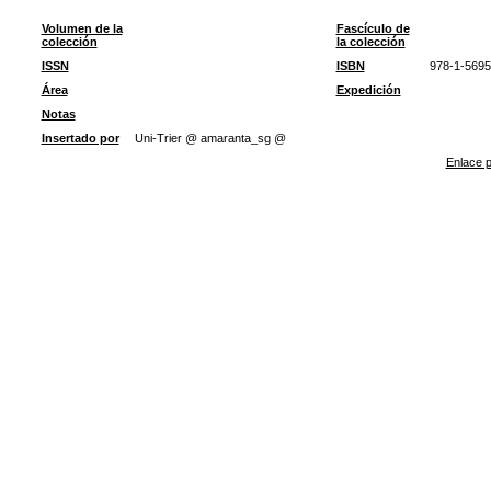
Volumen de la
Fascículo de
colección
la colección
ISSN
ISBN
978-1-5695
Área
Expedición
Notas
Insertado por
Uni-Trier @ amaranta_sg @
Enlace p