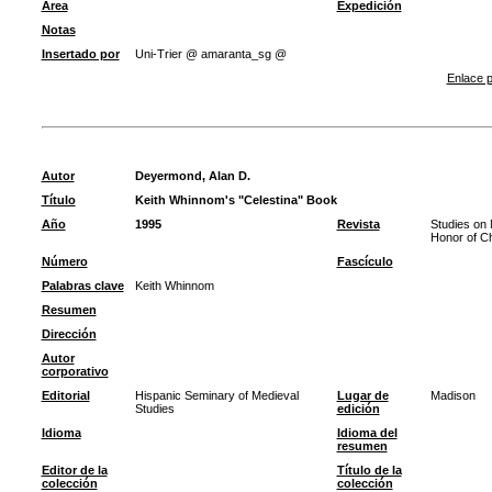
Área
Expedición
Notas
Insertado por
Uni-Trier @ amaranta_sg @
Enlace p
Autor
Deyermond, Alan D.
Título
Keith Whinnom's "Celestina" Book
Año
1995
Revista
Studies on 
Honor of Ch
Número
Fascículo
Palabras clave
Keith Whinnom
Resumen
Dirección
Autor
corporativo
Editorial
Hispanic Seminary of Medieval
Lugar de
Madison
Studies
edición
Idioma
Idioma del
resumen
Editor de la
Título de la
colección
colección