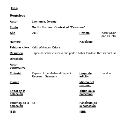
Inicio
Registros
Autor
Lawrance, Jeremy
Título
On the Text and Context of "Celestina"
Año
2011
Revista
Keith Whin
and Its Infl
Número
Fascículo
Palabras clave
Keith Whinnom
;
Crítica
Resumen
Especula sobre el efecto que podría haber tenido el libro inconclu
Dirección
Autor
corporativo
Editorial
Papers of the Medieval Hispanic
Lugar de
London
Research Seminary
edición
Idioma
Idioma del
resumen
Editor de la
Título de la
colección
colección
Volumen de la
53
Fascículo de
colección
la colección
ISSN
ISBN