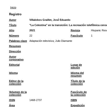
Inicio
Registro
Autor
Villalobos Graillet, José Eduardo
Título
"La Celestina" en la transición: La recreación telefílmica cen
Año
2021
Revista
Hispanic Res
Número
22
Fascículo
1
Palabras clave
Adaptación televisiva
;
Julio Diamante
Resumen
Dirección
Autor
corporativo
Editorial
Lugar de
edición
Idioma
Idioma del
resumen
Editor de la
Título de la
colección
colección
Volumen de la
Fascículo de
colección
la colección
ISSN
1468-2737
ISBN
Área
Expedición