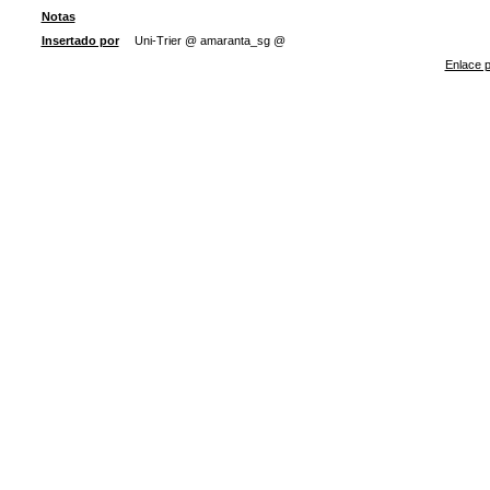
Notas
Insertado por
Uni-Trier @ amaranta_sg @
Enlace p