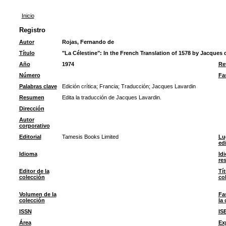
Inicio
Registro
Autor
Rojas, Fernando de
Título
"La Célestine": In the French Translation of 1578 by Jacques 
Año
1974
Re
Número
Fa
Palabras clave
Edición crítica
;
Francia
;
Traducción
;
Jacques Lavardin
Resumen
Edita la traducción de Jacques Lavardin.
Dirección
Autor
corporativo
Editorial
Tamesis Books Limited
Lu
ed
Idioma
Id
re
Editor de la
Tít
colección
co
Volumen de la
Fa
colección
la
ISSN
IS
Área
Ex