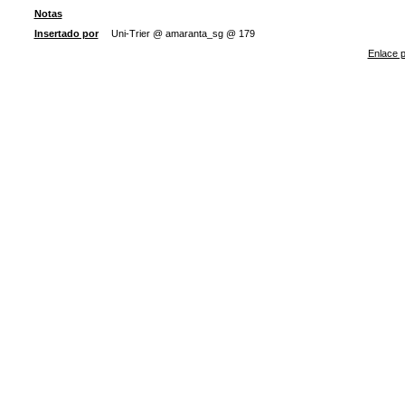
Notas
Insertado por
Uni-Trier @ amaranta_sg @ 179
Enlace p