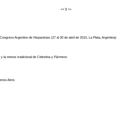
<<
1
>>
Congreso Argentino de Hispanistas (27 al 30 de abril de 2010, La Plata, Argentina)
a, y la menos tradicional de Celestina y Pármeno.
enos Aires