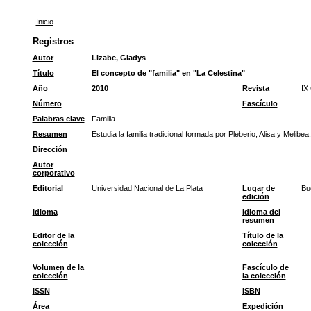
Inicio
Registros
Autor
Lizabe, Gladys
Título
El concepto de "familia" en "La Celestina"
Año
2010
Revista
IX 
Número
Fascículo
Palabras clave
Familia
Resumen
Estudia la familia tradicional formada por Pleberio, Alisa y Melibe
Dirección
Autor
corporativo
Editorial
Universidad Nacional de La Plata
Lugar de
Bu
edición
Idioma
Idioma del
resumen
Editor de la
Título de la
colección
colección
Volumen de la
Fascículo de
colección
la colección
ISSN
ISBN
Área
Expedición