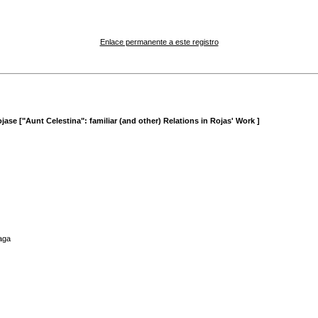
Enlace permanente a este registro
jase ["Aunt Celestina": familiar (and other) Relations in Rojas' Work ]
aga