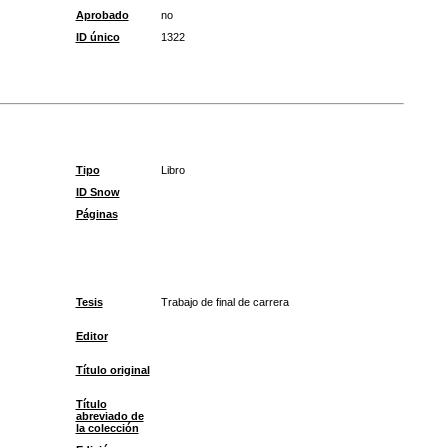
Aprobado
no
ID único
1322
Tipo
Libro
ID Snow
Páginas
Tesis
Trabajo de final de carrera
Editor
Título original
Título
abreviado de
la colección