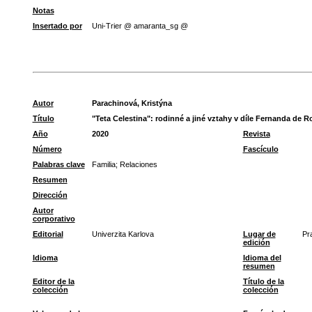
Notas
Insertado por
Uni-Trier @ amaranta_sg @
Autor
Parachinová, Kristýna
Título
"Teta Celestina": rodinné a jiné vztahy v díle Fernanda de Ro
Año
2020
Revista
Número
Fascículo
Palabras clave
Familia
;
Relaciones
Resumen
Dirección
Autor
corporativo
Editorial
Univerzita Karlova
Lugar de
Pr
edición
Idioma
Idioma del
resumen
Editor de la
Título de la
colección
colección