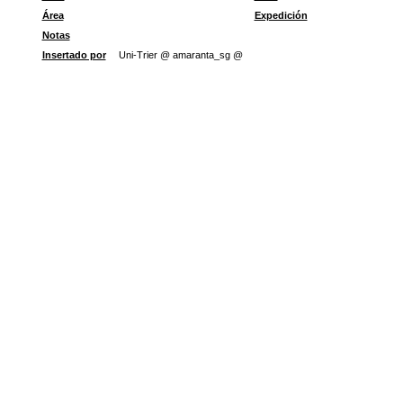
Área
Expedición
Notas
Insertado por
Uni-Trier @ amaranta_sg @