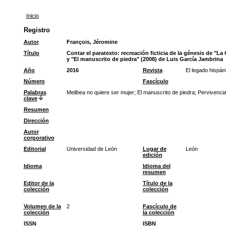
Inicio
Registro
Autor
François, Jéromine
Título
Contar el paratexto: recreación ficticia de la génesis de "L
y "El manuscrito de piedra" (2008) de Luis García Jambrina
Año
2016
Revista
El legado hispán
Número
Fascículo
Palabras
Melibea no quiere ser mujer
;
El manuscrito de piedra
;
Pervivenci
clave
Resumen
Dirección
Autor
corporativo
Editorial
Universidad de León
Lugar de
León
edición
Idioma
Idioma del
resumen
Editor de la
Título de la
colección
colección
Volumen de la
2
Fascículo de
colección
la colección
ISSN
ISBN