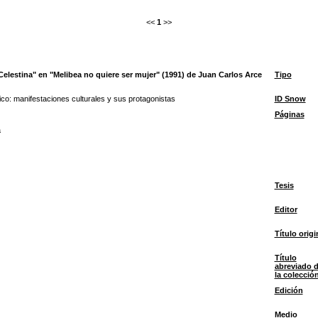
<<
1
>>
a Celestina" en "Melibea no quiere ser mujer" (1991) de Juan Carlos Arce
Tipo
ico: manifestaciones culturales y sus protagonistas
ID Snow
Páginas
a
Tesis
Editor
Título origi
Título
abreviado 
la colecció
Edición
Medio