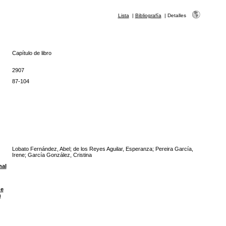
Lista
|
Bibliografía
|
Detalles
Capítulo de libro
2907
87-104
Lobato Fernández, Abel; de los Reyes Aguilar, Esperanza; Pereira García,
Irene; García González, Cristina
nal
de
n