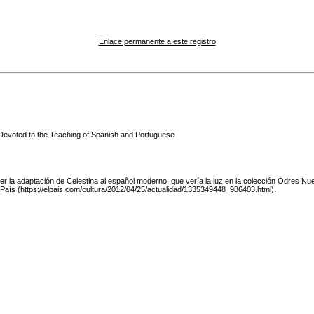
Enlace permanente a este registro
 Devoted to the Teaching of Spanish and Portuguese
 la adaptación de Celestina al español moderno, que vería la luz en la colección Odres Nuev
l País (https://elpais.com/cultura/2012/04/25/actualidad/1335349448_986403.html).