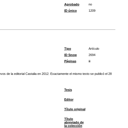
Aprobado
no
ID único
1209
Tipo
Artículo
ID Snow
2694
Páginas
iii
os de la editorial Castalia en 2012. Exactamente el mismo texto se publicó el 28
Tesis
Editor
Título original
Título
abreviado de
la colección