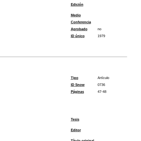
Edición
Medio
Conferencia
Aprobado
no
ID único
1979
Tipo
Artículo
ID Snow
0736
Páginas
47-48
Tesis
Editor
Título original