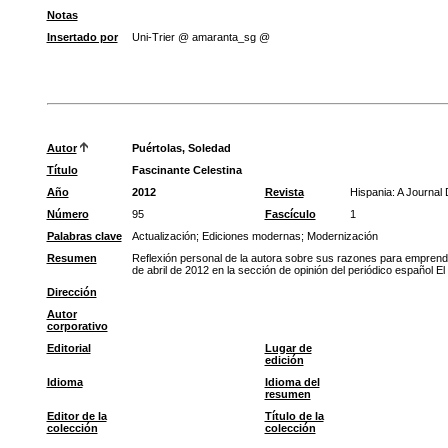
Notas
Insertado por
Uni-Trier @ amaranta_sg @
Autor
Puértolas, Soledad
Título
Fascinante Celestina
Año
2012
Revista
Hispania: A Journal
Número
95
Fascículo
1
Palabras clave
Actualización
;
Ediciones modernas
;
Modernización
Resumen
Reflexión personal de la autora sobre sus razones para emprender
de abril de 2012 en la sección de opinión del periódico español E
Dirección
Autor
corporativo
Editorial
Lugar de
edición
Idioma
Idioma del
resumen
Editor de la
Título de la
colección
colección