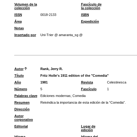
Volumen de la
Fascículo de
colección
la colección
ISSN
0018-2133
ISBN
Área
Expedición
Notas
Insertado por
Uni-Trier @ amaranta_sg @
Autor
Rank, Jerry R.
Título
Fritz Holle's 1911 edition of the "Comedia"
Año
1981
Revista
Celestinesca
Número
5
Fascículo
1
Palabras clave
Ediciones modernas
;
Comedia
Resumen
Reivindica la importancia de esta edición de la “Comedia”.
Dirección
Autor
corporativo
Editorial
Lugar de
edición
Idioma
Idioma del