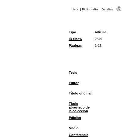
Lista
|
Bibliografía
|
Detalles
Tipo
Artículo
ID Snow
2349
Páginas
1-13
Tesis
Editor
Título original
Título
abreviado de
la colección
Edición
Medio
Conferencia