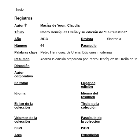
Inicio
Registros
Autor
Macías de Yoon, Claudia
Título
Pedro Henríquez Ureña y su edición de "La Celestina"
Año
2013
Revista
Sincronía
Número
64
Fascículo
Palabras clave
Pedro Henríquez de Ureña
;
Ediciones modernas
Resumen
Analiza la edición preparada por Pedro Henríquez de Ureña en 1
Dirección
Autor
corporativo
Editorial
Lugar de
edición
Idioma
Idioma del
resumen
Editor de la
Título de la
colección
colección
Volumen de la
Fascículo de
colección
la colección
ISSN
ISBN
Área
Expedición