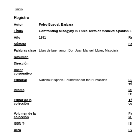
Inicio
Registro
Autor
Foley Buedel, Barbara
Título
Confronting Misogyny in Three Texts of Medieval Spanish Li
Año
1991
Re
Número
Fa
Palabras clave
Libro de buen amor
;
Don Juan Manuel
;
Mujer
;
Misoginia
Resumen
Dirección
Autor
corporativo
Editorial
National Hispanic Foundation for the Humanities
Lu
ed
Idioma
Id
r
Editor de la
Tí
colección
co
Volumen de la
Fa
colección
la
ISSN
I
Área
Ex