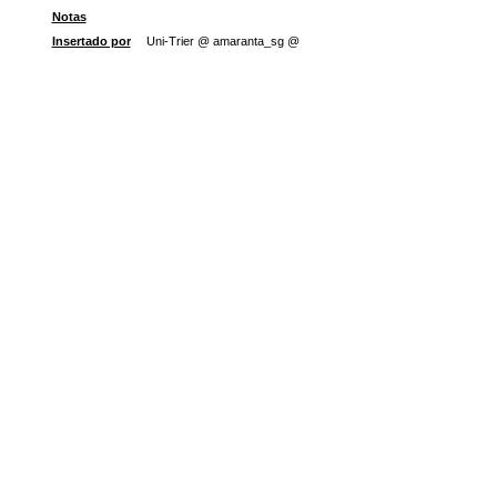
Notas
Insertado por
Uni-Trier @ amaranta_sg @