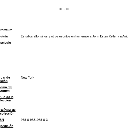
<<
1
>>
terature
vista
Estudios alfonsinos y otros escritos en homenaje a John Esten Keller y a Anibal
scículo
gar de
New York
ición
ioma del
esumen
tulo de la
lección
scículo de
 colección
SBN
978-0-9631068-0-3
pedición