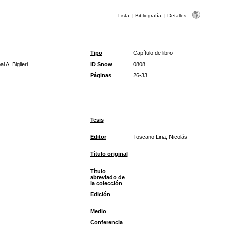
Lista
|
Bibliografía
|
Detalles
Tipo
Capítulo de libro
 A. Biglieri
ID Snow
0808
Páginas
26-33
Tesis
Editor
Toscano Liria, Nicolás
Título original
Título
abreviado de
la colección
Edición
Medio
Conferencia