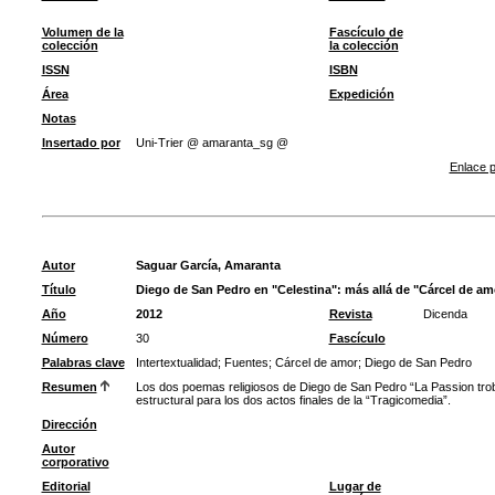
Volumen de la
Fascículo de
colección
la colección
ISSN
ISBN
Área
Expedición
Notas
Insertado por
Uni-Trier @ amaranta_sg @
Enlace p
Autor
Saguar García, Amaranta
Título
Diego de San Pedro en "Celestina": más allá de "Cárcel de am
Año
2012
Revista
Dicenda
Número
30
Fascículo
Palabras clave
Intertextualidad
;
Fuentes
;
Cárcel de amor
;
Diego de San Pedro
Resumen
Los dos poemas religiosos de Diego de San Pedro “La Passion troba
estructural para los dos actos finales de la “Tragicomedia”.
Dirección
Autor
corporativo
Editorial
Lugar de