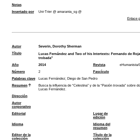
Notas
Insertado por
Uni-Trier @ amaranta_sg @
Enlace p
Autor
Severin, Dorothy Sherman
Título
Lucas Fernández and Two of his Intertexts: Fernando de Ro
trobada"
Año
2014
Revista
eHumanista/
Número
2
Fascículo
Palabras clave
Lucas Fernández
;
Diego de San Pedro
Resumen
Busca la influencia de “Celestina” y de la “Pasión trovada” sobre d
Lucas Fernández.
Dirección
Autor
corporativo
Editorial
Lugar de
edición
Idioma
Idioma del
resumen
Editor de la
Título de la
colección
colección