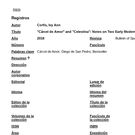
Inicio
Registros
Autor
Corfis, Ivy Ann
Título
"Cárcel de Amor" and "Celestina": Notes on Two Early Modern
Año
2018
Revista
Bulletin of S
Número
Fascículo
Palabras clave
Cárcel de Amor
;
Diego de San Pedro
;
Bestseller
Resumen
Dirección
Autor
corporativo
Editorial
Lugar de
edición
Idioma
Idioma del
resumen
Editor de la
Título de la
colección
colección
Volumen de la
Fascículo de
colección
la colección
ISSN
ISBN
Área
Expedición