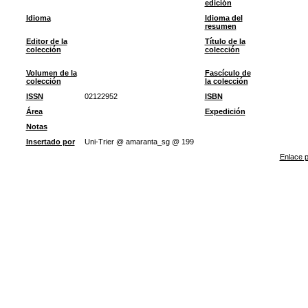
edición
Idioma
Idioma del
resumen
Editor de la
Título de la
colección
colección
Volumen de la
Fascículo de
colección
la colección
ISSN
02122952
ISBN
Área
Expedición
Notas
Insertado por
Uni-Trier @ amaranta_sg @ 199
Enlace p